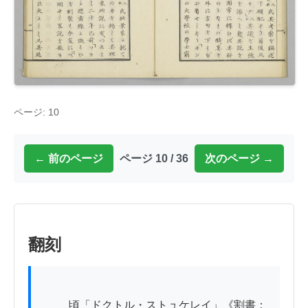
ページ: 10
← 前のページ
ページ 10 / 36
次のページ →
翻刻
          頃「ドクトル・ストュケレイ」《割書：