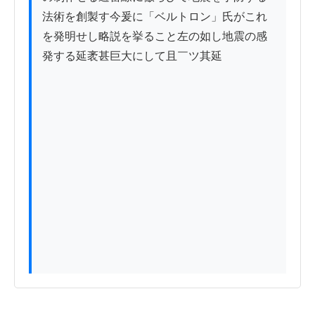
法術を創製す今爰に「ベルトロン」氏がこれ
を発明せし略説を挙ること左の如し地震の感
発する延袤甚巨大にして且￣ツ其延
