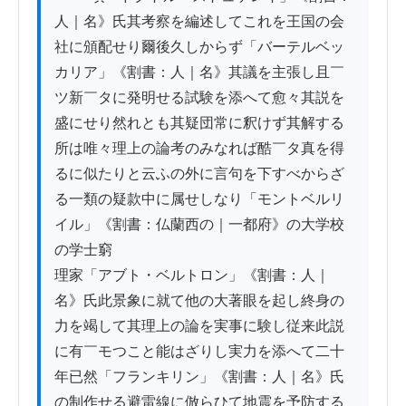
人｜名》氏其考察を編述してこれを王国の会
社に頒配せり爾後久しからず「バーテルベッ
カリア」《割書：人｜名》其議を主張し且￣
ツ新￣タに発明せる試験を添へて愈々其説を
盛にせり然れとも其疑団常に釈けず其解する
所は唯々理上の論考のみなれば酷￣タ真を得
るに似たりと云ふの外に言句を下すべからざ
る一類の疑款中に属せしなり「モントベルリ
イル」《割書：仏蘭西の｜一都府》の大学校
の学士窮

理家「アブト・ベルトロン」《割書：人｜
名》氏此景象に就て他の大著眼を起し終身の
力を竭して其理上の論を実事に験し従来此説
に有￣モつこと能はざりし実力を添へて二十
年已然「フランキリン」《割書：人｜名》氏
の制作せる避雷線に倣らひて地震を予防する