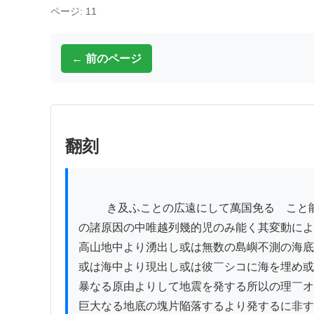
ページ: 11
← 前のページ
翻刻
          き及ふことの広遠にして萬国免るゝこと能はさる変象を起す所以の原因は必す至大の威力ある者に非ればこれを発するに足らさるべし従来諸家述る所
の諸原因の中唯越列幾的児のみ能く其変動によ
高山地中より湧出し或は無数の島嶼不測の海底
或は海中より現出し或は彼￣シコに海を埋め或
暴なる原由よりして地震を発する所以の理￣オ
巨大なる地底の塊片陥落するより発するに非す
