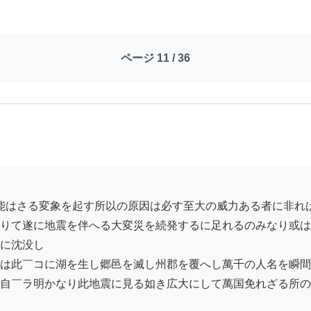
ページ 11 / 36
りて遂に地震を伴へる大変災を続発するに足れるのみなり或は
に沈没し

は此￣コに湖を生し郷邑を滅し州郡を覆へし萬千の人名を瞬間
自￣ラ明かなり此地震に見る如き広大にして萬国免れざる所の