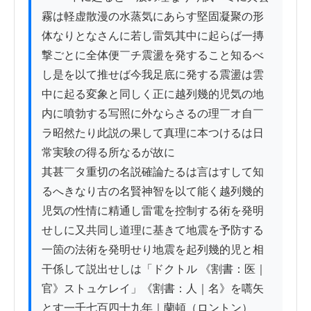
霧は軽虚散漫の水蒸気にあらす堅固凝聚の形
体なりとなさんに若し雷気其中に起らば一摶
撃ごとに全体便￣チ震盪を発すること知るべ
し是を以て推せば今我足底に発する震盪は雲
中に起る変象と同しく正に越列幾的児気の地
内に噴勃する写照に外ならさるの理￣オ自￣
ラ昭然たり此説の果して真理に本つけるは日
常実験の得る所なるが故に

其甚￣タ重切の名説確論たるは言はすして知
るへきなり古の名賢神智を以て能く越列幾的
児気の性情に精通し雷電を控制する術を発明
せしに又共同し道理に基きて地震を予防する
一箇の法術を発明せり地震を起列幾的児と相
干係して説出せしは「ドクトル 《割書：医｜
官》ストュケレイ」《割書：人｜名》を嚆矢
とす一千七百四十九年｜蘭頓（ロントン）