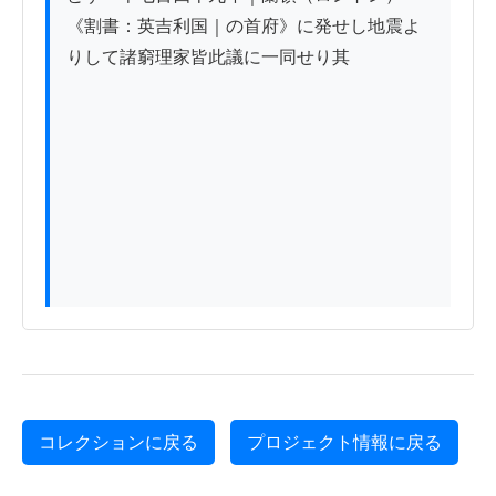
《割書：英吉利国｜の首府》に発せし地震よ
りして諸窮理家皆此議に一同せり其

コレクションに戻る
プロジェクト情報に戻る