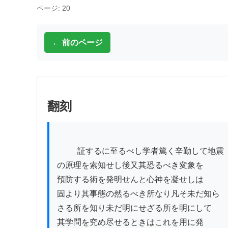
ページ: 20
← 前のページ
翻刻
          証するに至るべし学者篤く辛勤して地震

の原理を索知せし後又其恐るべき変象を

預防する術を発明せんと心神を凝せしは

固より其事態の然るべき所なり凡そ未だ知ら

さる所を知り未だ明にせざる所を明にして

其学問を究め尽せるときはこれを用に発
