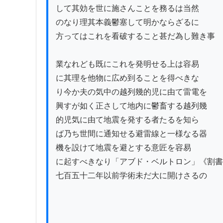
して其効を世に施さんことを務るは当然

のなり理其本義鬱塞して明かならざるに

方ってはこれを看破すること甚だ為し難き事

業なれども既にこれを発明せる上は容易

に其理を他物に広め到ることを得べきな

り今か夫の気中の越列幾的児に由て雷電を

興すが如く正さして地内に鬱畜する越列幾

的児気に由て地震を発する者たるを知ら

ば乃ち世間に通知せる避雷線と一様なる器

機を設けて地震を避とする意匠を容易

に起すべきなり「アブド・ベルトロン」《割書
七百五十二年以前学術未だ大に開けさるの
