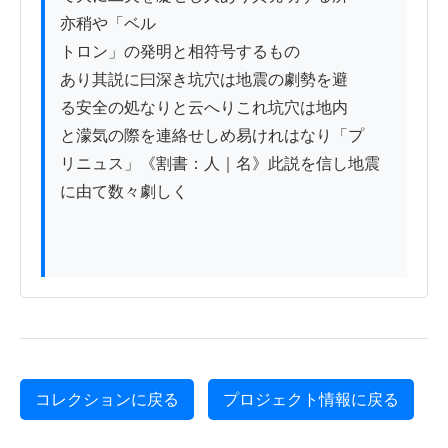
亦稍や「ベル

トロン」の発明と相符号するもの

あり其説に曰深き坑穴は地震の劇勢を避

る安全の処なりと云へりこれ坑穴は地内

と濛気の際を連絡せしめ易けれはなり「プ

リニュス」《割書：人｜名》此説を信し地震
に由て数々劇しく

コレクションに戻る
プロジェクト情報に戻る