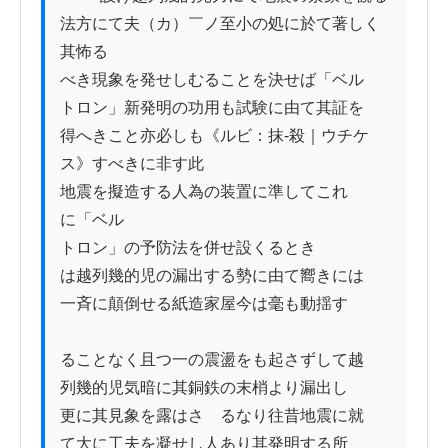
法方にて夫（カ）￣ノ至小の処に於て著しく
其怖る

べき現象を発せしむることを決せば「ベル

トロン」新発明の功用も試験に由て其証を

得へきこと亦必しも《ルビ：抹-殺｜ウチケ
ス》すべきに非す此

地震を擬造する人為の装置に準してこれ

に「ベル

トロン」の予防法を併せ設くるとき

は越列幾的児の漏出する勢に由て嚮きには

一斉に顛倒せる紙造家屋今は毫も動揺す

ることなく且つ一の震盪をも起さずして越

列幾的児気暗に其銅鉄の末梢より漏出し

更に其見象を露はさゝるなり往昔地震に就

て大に工夫を凝せし人あり其発明する所
