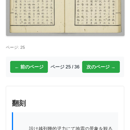
ページ: 25
← 前のページ
ページ 25 / 36
次のページ →
翻刻
          設け越列幾的児力にて地震の景象を観る
