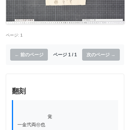
ページ: 1
← 前のページ
ページ 1 / 1
次のページ →
翻刻
          　　　　覚

一金弐両㊞也
