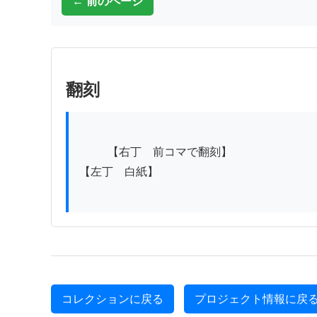
← 前のページ
翻刻
          【右丁　前コマで翻刻】

【左丁　白紙】

コレクションに戻る
プロジェクト情報に戻