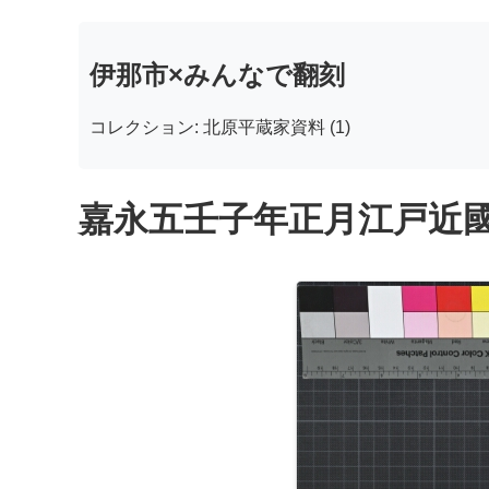
伊那市×みんなで翻刻
コレクション: 北原平蔵家資料 (1)
嘉永五壬子年正月江戸近國