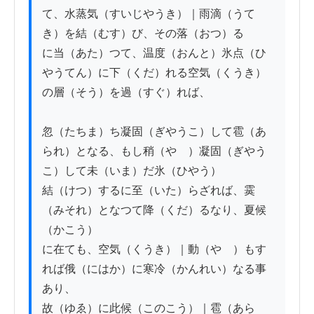
て、水蒸気（すいじやうき）｜雨滴（うて
き）を結（むす）び、その落（おつ）る

に当（あた）つて、温度（おんと）氷点（ひ
やうてん）に下（くだ）れる空気（くうき）
の層（そう）を過（すぐ）れば、

忽（たちま）ち凝固（ぎやうこ）して雹（あ
られ）となる、もし稍（やゝ）凝固（ぎやう
こ）して未（いま）だ氷（ひやう）

結（けつ）するに至（いた）らざれば、霙
（みそれ）となつて降（くだ）るなり、夏候
（かこう）

に在ても、空気（くうき）｜動（やゝ）もす
れば俄（にはか）に寒冷（かんれい）なる事
あり、

故（ゆゑ）に此候（このこう）｜雹（あら