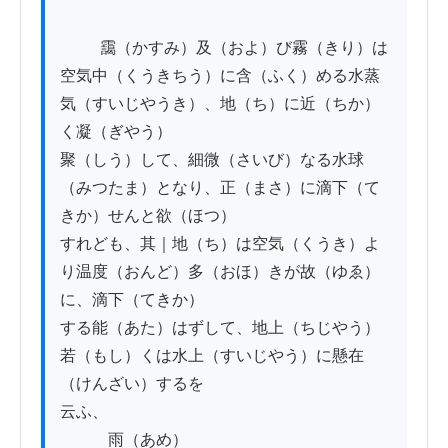
          靄（かすみ）及（およ）び霧（きり）は
空気中（くうきちう）に含（ふく）める水蒸
気（すいじやうき）、地（ち）に近（ちか）
く凝（ぎやう）

聚（しう）して、細微（さいび）なる水球
（みつたま）となり、正（まさ）に滴下（て
きか）せんと欲（ほつ）

すれども、其｜地（ち）は空気（くうき）よ
り温度（おんど）多（おほ）きが故（ゆゑ）
に、滴下（てきか）

する能（あた）はずして、地上（ちじやう）
若（もし）くは水上（すいじやう）に懸在
（けんざい）するを

云ふ、

　　　雨（あめ）
