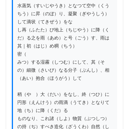
水蒸気（すいじやうき）となつて空中（くう
ちう）に昇（のぼ）り、凝聚（ぎやうしう）
して滴状（てきぜう）をな

し再（ふたた）び地上（ちじやう）に降（く
だ）る之を雨（あめ）と号（ごう）す、雨は
其｜初（はじ）め稠（ちう）

密（

みつ）する湿霧（しつむ）にして、其（そ
の）細微（さいび）なる分子（ぶんし）、相
（あい）抱合（ほうがう）して

稍（やゝ）大（だい）をなし、終（つひ）に
円形（えんけう）の雨滴（うてき）となりて
地（ち）に降（くだ）る

ものなり、これ諸（しよ）物質（ぶつしつ）
の持（ぢ）すべき造化（ざうくわ）自然（し