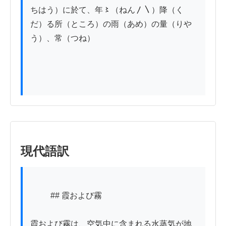
ちはう）に於て、年〻（ねん〳〵）降（く
だ）る所（ところ）の雨（あめ）の量（りや
う）、常（つね）

現代語訳
          ## 霞および霧

霞および霧は、空気中に含まれる水蒸気が地