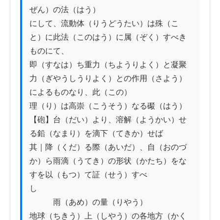
ぜん）の法（はう）

にして、流動体（りうどうたい）は殊（こ
と）に此法（このはう）に属（ぞく）すべき
ものにて、

即（すなは）ち重力（ちようりよく）と凝聚
力（ぎやうしうりよく）との作用（さよう）
によるものなり、此（この）

理（り）は高崇（こうそう）なる礟（はう）
【砲】台（だい）より、溶解（ようかい）せ
る鉛（なまり）を滴下（てきか）せば

其｜降（くだ）る際（あいだ）、自（おのづ
か）ら雨滴（うてき）の形状（かたち）をな
すを以（もつ）て証（せう）すべ

し

　　　雨（あめ）の量（りやう）

地球（ちきう）上（しやう）の各地方（かく