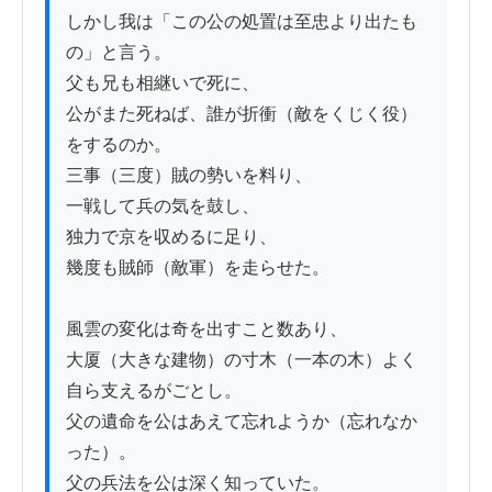
しかし我は「この公の処置は至忠より出たも
の」と言う。

父も兄も相継いで死に、

公がまた死ねば、誰が折衝（敵をくじく役）
をするのか。

三事（三度）賊の勢いを料り、

一戦して兵の気を鼓し、

独力で京を収めるに足り、

幾度も賊師（敵軍）を走らせた。

風雲の変化は奇を出すこと数あり、

大厦（大きな建物）の寸木（一本の木）よく
自ら支えるがごとし。

父の遺命を公はあえて忘れようか（忘れなか
った）。

父の兵法を公は深く知っていた。
