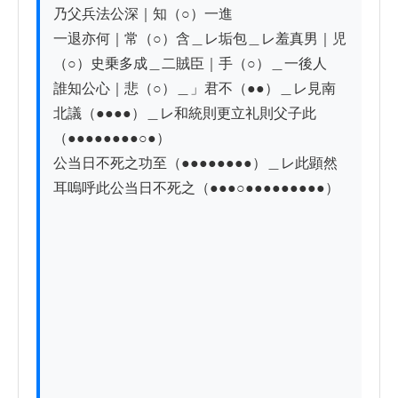
乃父兵法公深｜知（○）一進

一退亦何｜常（○）含＿レ垢包＿レ羞真男｜児
（○）史乗多成＿二賊臣｜手（○）＿一後人

誰知公心｜悲（○）＿」君不（●●）＿レ見南
北議（●●●●）＿レ和統則更立礼則父子此
（●●●●●●●●○●）

公当日不死之功至（●●●●●●●●）＿レ此顕然
耳嗚呼此公当日不死之（●●●○●●●●●●●●●）
