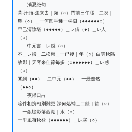
　　消夏絶句

背-汗頭-焦来去｜頻（○）門前日午漲＿二炎｜
塵（○）＿一何図手種一桐樹（●●●●●●○）

早已清陰堪（●●●●●）＿レ借（●）＿レ人
（○）

　　中元書＿レ感（○）

不＿レ掃＿二松楸＿一已幾｜年（○）白雲秋隔
故郷｜天客来佳節毎多（○●●●●●●）＿レ感
（○）

閲到（●●）＿二中元（●●）＿一最黯然
（●●○）

　　夜帰口占

唫伴相携相別難更-深何処補＿二餘｜歓（○）
＿一銀蟾影落西湖｜水（○）

十里風荷秋欲（●●●●●●）＿レ寒（○）
