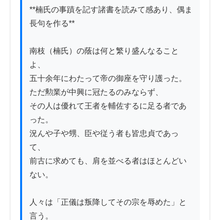
**楠氏の事蹟を記す諸書を読みて感あり、偶ま
長句を作る**

南枝（楠氏）の蔭は何と繁り盛んなること
よ、

五十余年にわたって帝の御座を守り護った。

ただ勲業が中興に冠たるのみならず、

その人は優れて王者を輔佐するに足る者であ
った。

況んや子や甥、臣や従う者も皆忠貞であっ
て、

前古に求めても、肩を並べる者はほとんどい
ない。

人々は「正儀は叛降してその宗を辱めた」と
言う。
