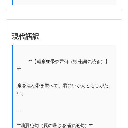
現代語訳
          **【連糸並帯奈君何（観蓮詞の続き）】
**

糸を連ね帯を並べて、君にいかんともしがた
い。

---

**消夏絶句（夏の暑さを消す絶句）**
