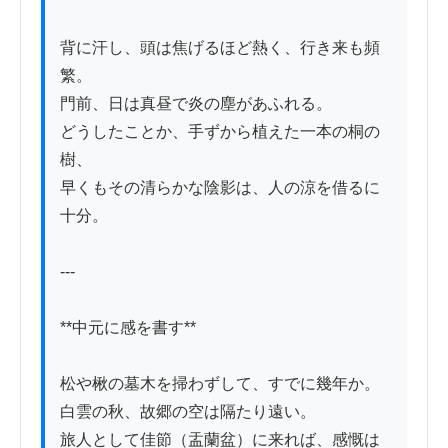
背に汗し、頭は焦げるほど熱く、行き来も頻
繁。

門前、日は真昼で炎の塵があふれる。

どうしたことか、手ずから植えた一本の桐の
樹、

早くもその清らかな陰影は、人の涼を借るに
十分。

---

**中元に感を書す**

松や楸の墓木を掃わずして、すでに幾年か。

白雲の秋、故郷の空は隔たり遠い。

旅人として佳節（盂蘭盆）に来れば、感慨は