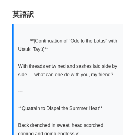
英語訳
          **[Continuation of "Ode to the Lotus" with 
Utsuki Tayū]**

With threads entwined and sashes laid side by 
side — what can one do with you, my friend?

---

**Quatrain to Dispel the Summer Heat**

Back drenched in sweat, head scorched, 
coming and going endlessly;
