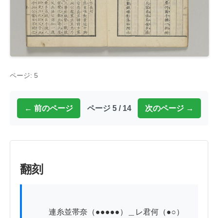
ページ: 5
← 前のページ
ページ 5 / 14
次のページ →
翻刻
          連糸並帯奈（●●●●●）＿レ君何（●○）
