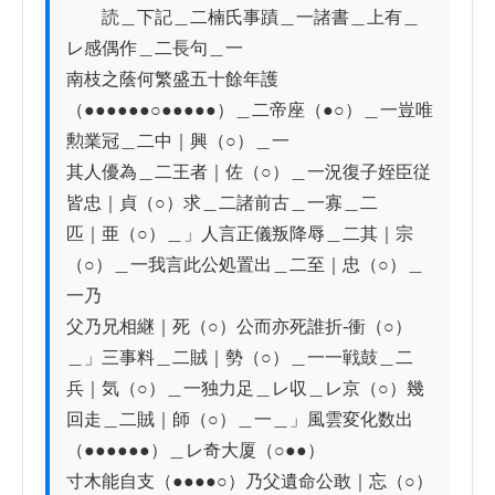
　　読＿下記＿二楠氏事蹟＿一諸書＿上有＿
レ感偶作＿二長句＿一

南枝之蔭何繁盛五十餘年護
（●●●●●●○●●●●●）＿二帝座（●○）＿一豈唯
勲業冠＿二中｜興（○）＿一

其人優為＿二王者｜佐（○）＿一況復子姪臣従
皆忠｜貞（○）求＿二諸前古＿一寡＿二

匹｜亜（○）＿」人言正儀叛降辱＿二其｜宗
（○）＿一我言此公処置出＿二至｜忠（○）＿
一乃

父乃兄相継｜死（○）公而亦死誰折-衝（○）
＿」三事料＿二賊｜勢（○）＿一一戦鼓＿二

兵｜気（○）＿一独力足＿レ収＿レ京（○）幾
回走＿二賊｜師（○）＿一＿」風雲変化数出
（●●●●●●）＿レ奇大厦（○●●）

寸木能自支（●●●●○）乃父遺命公敢｜忘（○）