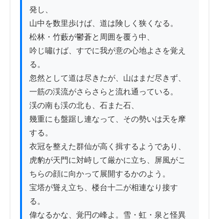
発し、

山中を数里歩けば、道は険しく狭くなる。

松林・竹藪が鬱蒼と周囲を覆う中、

吟じ嘯けば、すでに我が意の心地よさを覚え
る。

忽然として道は尽きたが、山はまだ尽きず、

一筋の渓流がさらさらと流れ通っている。

渓の南も渓の北も、石また石、

幾重にも盤踞し連なって、その勢いは天を摩
する。

衣冠を整えた群仙が高く揖するようであり、

虎豹が天門に対峙して厳かに立ち、屏風がこ
ちらの顔に向かって展開するかのよう。

宝塔が聳え立ち、楼台十二が相連なり接す
る。

偉なるかな、覚円の峰よ。雪・虹・泉と怪異