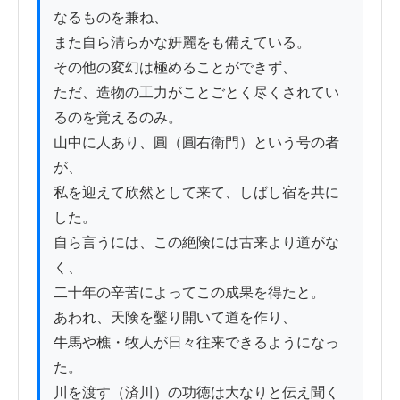
なるものを兼ね、

また自ら清らかな妍麗をも備えている。

その他の変幻は極めることができず、

ただ、造物の工力がことごとく尽くされてい
るのを覚えるのみ。

山中に人あり、圓（圓右衛門）という号の者
が、

私を迎えて欣然として来て、しばし宿を共に
した。

自ら言うには、この絶険には古来より道がな
く、

二十年の辛苦によってこの成果を得たと。

あわれ、天険を鑿り開いて道を作り、

牛馬や樵・牧人が日々往来できるようになっ
た。

川を渡す（済川）の功徳は大なりと伝え聞く