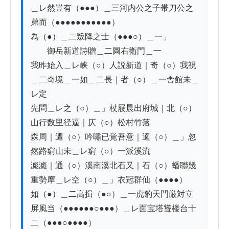
＿レ然豈有（●●●）＿三河内公之子帯刀公之
弟而（●●●●●●●●●●●）

為（●）＿二叛降之士（●●●○）＿一」

　　御岳新道詩贈＿二圓右衛門＿一

我昨始入＿レ峡（○）人説新道｜奇（○）我視
＿二奇境＿一如＿二長｜者（○）＿一舎館未＿
レ定

先問＿レ之（○）＿」杖屐晨出府城｜北（○）
山行数里径逼｜仄（○）松村竹落

森周｜遭（○）吟嘯已覚吾意｜適（○）＿」忽
然路窮山未＿レ窮（○）一派溪流

滮滮｜通（○）溪南溪北石又｜石（○）蟠聯幾
重勢摩＿レ空（○）＿」衣冠群仙（●●●●）

如（●）＿二高揖（●○）＿一虎豹天門厳対立
屏風当（●●●●●●○●●●）＿レ面宝塔聳楼台十
二（●●●○●●●●）
