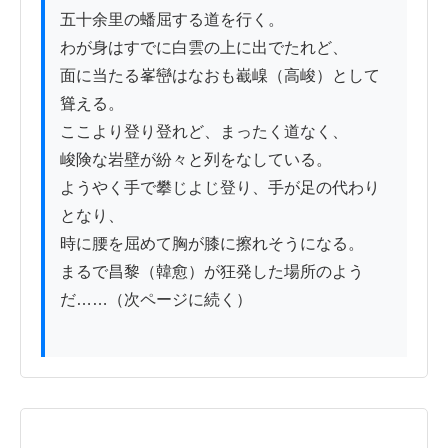
五十余里の蟠屈する道を行く。

わが身はすでに白雲の上に出でたれど、

面に当たる峯巒はなおも嶻嵲（高峻）として
聳える。

ここより登り登れど、まったく道なく、

峻険な岩壁が紛々と列をなしている。

ようやく手で攀じよじ登り、手が足の代わり
となり、

時に腰を屈めて胸が膝に擦れそうになる。

まるで昌黎（韓愈）が狂発した場所のよう
だ……（次ページに続く）
