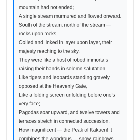
mountain had not ended;

A single stream murmured and flowed onward.

South of the stream, north of the stream — 
rocks upon rocks,

Coiled and linked in layer upon layer, their 
majesty reaching to the sky.

They were like a host of robed immortals 
raising their hands in solemn salutation,

Like tigers and leopards standing gravely 
opposed at the Heavenly Gate,

Like a folding screen unfolding before one's 
very face;

Pagodas soar upward, and twelve towers and 
terraces stretch in connected succession.

How magnificent — the Peak of Kakuen! It 
combines the wondrous — snow, rainbows, 