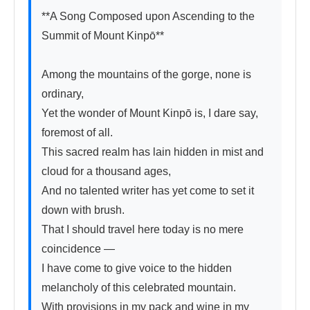
**A Song Composed upon Ascending to the 
Summit of Mount Kinpō**

Among the mountains of the gorge, none is 
ordinary,

Yet the wonder of Mount Kinpō is, I dare say, 
foremost of all.

This sacred realm has lain hidden in mist and 
cloud for a thousand ages,

And no talented writer has yet come to set it 
down with brush.

That I should travel here today is no mere 
coincidence —

I have come to give voice to the hidden 
melancholy of this celebrated mountain.

With provisions in my pack and wine in my 