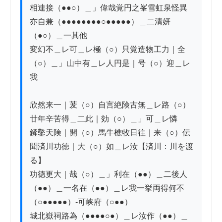
相連接（●●○）＿」偉哉覚円之峯雪虹泉怪異
亦自兼（●●●●●●●●○●●●●●）＿二清妍
（●○）＿一其他

変幻不＿レ可＿レ極（○）只覚造物工力｜全
（○）＿」山中有＿レ人円是｜号（○）迎＿レ
我

欣然来一｜茇（○）自言絶険古無＿レ路（○）
廿年辛苦得＿二此｜効（○）＿」可＿レ憐

鏟鑿天険｜開（○）馬牛樵牧日往｜来（○）伝
聞済川功徳｜大（○）如＿レ汝【済川：川を渡
る】

功徳更大｜哉（○）＿」利在（●●）＿二後人
（●●）＿一名在（●●）＿レ我一挙両得何不
（○●●●●●）-可峡府（○●●）

城北嶽祠路為（●●●●○●）＿レ汝作（●●）＿