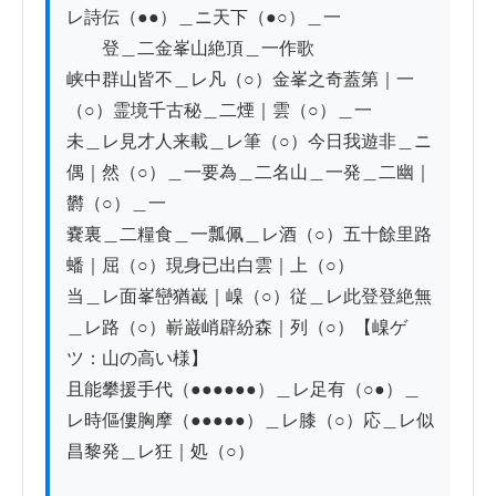
レ詩伝（●●）＿ニ天下（●○）＿一

　　登＿二金峯山絶頂＿一作歌

峡中群山皆不＿レ凡（○）金峯之奇蓋第｜一
（○）霊境千古秘＿二煙｜雲（○）＿一

未＿レ見才人来載＿レ筆（○）今日我遊非＿ニ
偶｜然（○）＿一要為＿二名山＿一発＿二幽｜
欝（○）＿一

嚢裏＿二糧食＿一瓢佩＿レ酒（○）五十餘里路
蟠｜屈（○）現身已出白雲｜上（○）

当＿レ面峯巒猶嶻｜嵲（○）従＿レ此登登絶無
＿レ路（○）嶄巌峭辟紛森｜列（○）【嵲ゲ
ツ：山の高い様】

且能攀援手代（●●●●●●）＿レ足有（○●）＿
レ時傴僂胸摩（●●●●●）＿レ膝（○）応＿レ似
昌黎発＿レ狂｜処（○）
