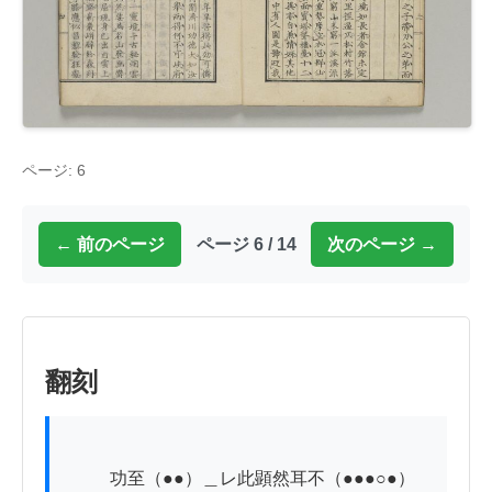
ページ: 6
← 前のページ
ページ 6 / 14
次のページ →
翻刻
          功至（●●）＿レ此顕然耳不（●●●○●）