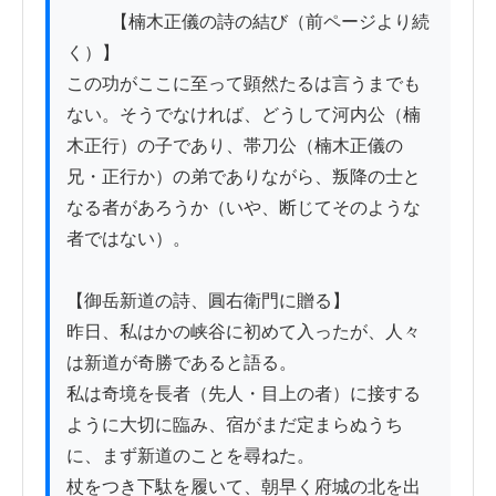
          【楠木正儀の詩の結び（前ページより続
く）】

この功がここに至って顕然たるは言うまでも
ない。そうでなければ、どうして河内公（楠
木正行）の子であり、帯刀公（楠木正儀の
兄・正行か）の弟でありながら、叛降の士と
なる者があろうか（いや、断じてそのような
者ではない）。

【御岳新道の詩、圓右衛門に贈る】

昨日、私はかの峡谷に初めて入ったが、人々
は新道が奇勝であると語る。

私は奇境を長者（先人・目上の者）に接する
ように大切に臨み、宿がまだ定まらぬうち
に、まず新道のことを尋ねた。

杖をつき下駄を履いて、朝早く府城の北を出