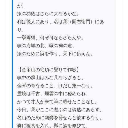
が、

汝の功徳はさらに大なるかな。

利は後人にあり、名は我（圓右衛門）にあ
り、

一挙両得、何ぞ可ならざらんや。

峡の府城の北、嶽の祠の道、

汝のために詩を作り、天下に伝えん。

【金峯山の絶頂に登りて作歌】

峡中の群山はみな凡ならざるも、

金峯の奇なること、けだし第一なり。

霊境は千古、煙雲の中に秘められ、

かつて才人が来て筆に載せたことなし。

今日、我がここに遊ぶのは偶然にあらず、

名山のために幽欝を発せんと欲するなり。

嚢に糧食を入れ、瓢に酒を佩びて、
