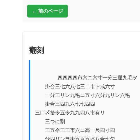
← 前のページ
翻刻
          　　四四四四市六ニ六寸一分三厘九毛ヲ

　　掛合三七六八七三二市ト成六寸

　　一分三リン九毛ニ五寸六分九リン六毛

　　掛合三四九六七七四四

三口〆拾令五令九九四八市有リ

　　三つに割

　　三五令三三市六ニ高一尺四寸四

　　分四リンヲ掛五百五坪八合七勺
