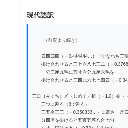
現代語訳
          （前頁より続き）

　　四四四四（＝0.444444…）〔すなわち
　　掛け合わせると三七六八七三二（＝0.3768
　　一分三厘九毛に五寸六分九厘六毛を

　　掛け合わせると三四九六七七四四（＝0.3496
三口（みくち）〆（しめて）拾（＝1.0）令（・）
　　三つに割る（3で割る）

　　三五令三三（＝0.350333…）に高さ一尺四
　　分四厘を掛けると五百五坪八合七勺
