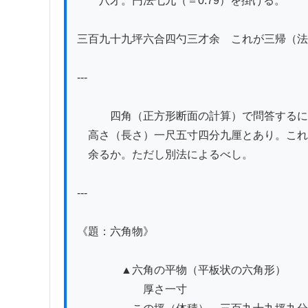
　　八才。円法七九（＝0.79）を掛ける。

三百九十九坪六合四勺三才余　これが三帰（法
---

　　　四角（正方形断面の計算）で問答するに
　高さ（長さ）一尺五寸四分九厘とあり。これ
　余るか。ただし別法によるべし。

---

《題：六角物》

　　　　▲六角の平物（平板状の六角形）

　　　　　　厚さ一寸
