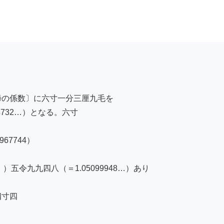
三帰の係数〕に六寸一分三厘九毛を

732…）となる。六寸

7744）

五令九九四八（＝1.05099948…）あり

寸四
