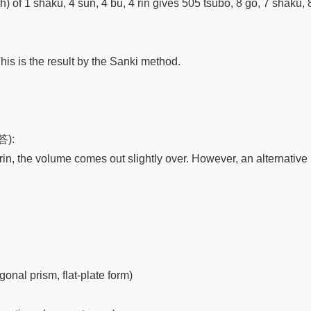
 of 1 shaku, 4 sun, 4 bu, 4 rin gives 505 tsubo, 8 gō, 7 shaku, 8 s
is is the result by the Sanki method.

):

9 rin, the volume comes out slightly over. However, an alternativ
l prism, flat-plate form)
