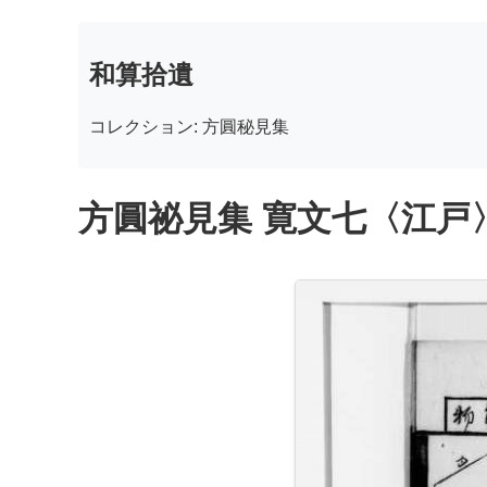
和算拾遺
コレクション: 方圓秘見集
方圓祕見集 寛文七〈江戸〉板木