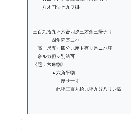
　　八才円法七九ヲ掛

三百九拾九坪六合四夕三才余三帰ナリ

　　　　四角問答ニハ

　高一尺五寸四分九厘ト有リ是ニハ坪

　余ルカ但シ別法可

《題：六角物》

　　　　▲六角平物

　　　　　　厚サ一寸

　　　　　此坪三百九拾九坪九分八リン四
