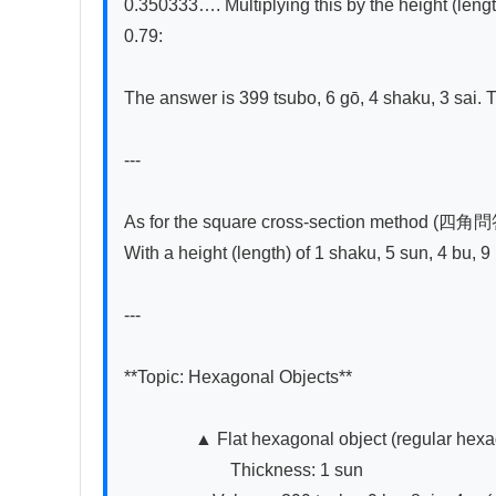
0.350333…. Multiplying this by the height (length)
0.79:

The answer is 399 tsubo, 6 gō, 4 shaku, 3 sai. Th
---

As for the square cross-section method (四角問答
With a height (length) of 1 shaku, 5 sun, 4 bu, 
---

**Topic: Hexagonal Objects**

　　　　▲ Flat hexagonal object (regular hexagona
　　　　　　Thickness: 1 sun
