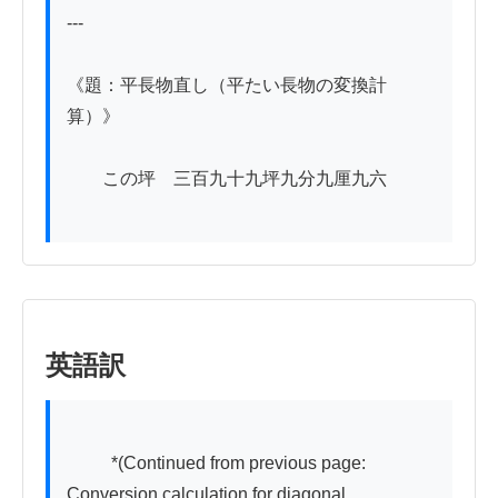
---

《題：平長物直し（平たい長物の変換計
算）》

　　この坪　三百九十九坪九分九厘九六

英語訳
          *(Continued from previous page: 
Conversion calculation for diagonal 