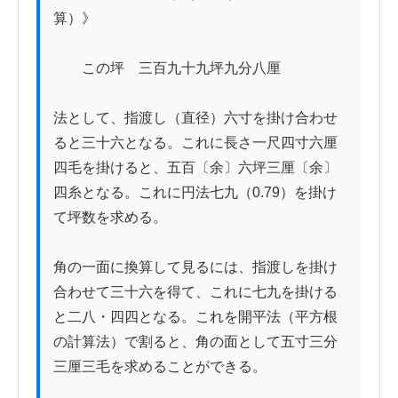
算）》

　　この坪　三百九十九坪九分八厘

法として、指渡し（直径）六寸を掛け合わせ
ると三十六となる。これに長さ一尺四寸六厘
四毛を掛けると、五百〔余〕六坪三厘〔余〕
四糸となる。これに円法七九（0.79）を掛け
て坪数を求める。

角の一面に換算して見るには、指渡しを掛け
合わせて三十六を得て、これに七九を掛ける
と二八・四四となる。これを開平法（平方根
の計算法）で割ると、角の面として五寸三分
三厘三毛を求めることができる。
