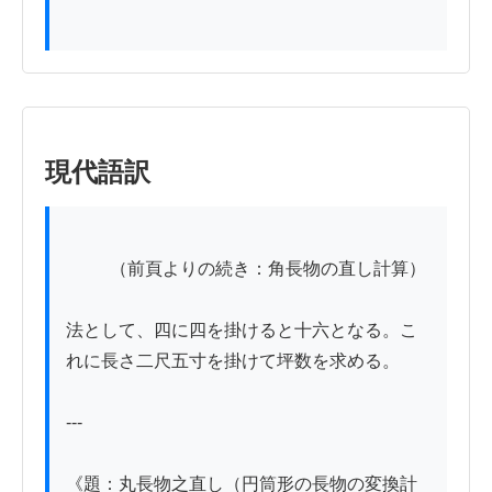
現代語訳
          （前頁よりの続き：角長物の直し計算）

法として、四に四を掛けると十六となる。こ
れに長さ二尺五寸を掛けて坪数を求める。

---

《題：丸長物之直し（円筒形の長物の変換計