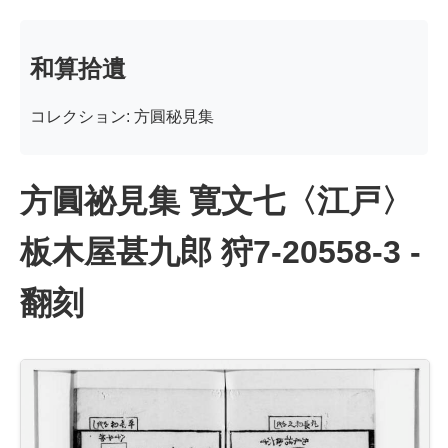
和算拾遺
コレクション: 方圓秘見集
方圓祕見集 寛文七〈江戸〉
板木屋甚九郎 狩7-20558-3 -
翻刻