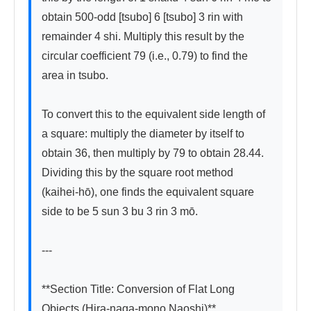
obtain 500-odd [tsubo] 6 [tsubo] 3 rin with 
remainder 4 shi. Multiply this result by the 
circular coefficient 79 (i.e., 0.79) to find the 
area in tsubo.

To convert this to the equivalent side length of 
a square: multiply the diameter by itself to 
obtain 36, then multiply by 79 to obtain 28.44. 
Dividing this by the square root method 
(kaihei-hō), one finds the equivalent square 
side to be 5 sun 3 bu 3 rin 3 mō.

---

**Section Title: Conversion of Flat Long 
Objects (Hira-naga-mono Naoshi)**
