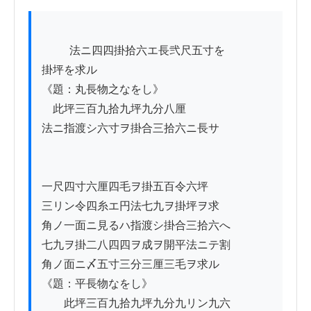
          法ニ四四掛拾六エ長弐尺五寸を

掛坪を求ル

《題：丸長物之なをし》

　此坪三百九拾九坪九分八厘

法ニ指渡シ六寸ヲ掛合三拾六ニ長サ

一尺四寸六厘四毛ヲ掛五百令六坪

三リン令四糸エ円法七九ヲ掛坪ヲ求

角ノ一面ニ見るハ指渡シ掛合三拾六へ

七九ヲ掛二八四四ヲ成ヲ開平法ニテ割

角ノ面ニ〆五寸三分三厘三毛ヲ求ル

《題：平長物なをし》

　　此坪三百九拾九坪九分九リン九六
