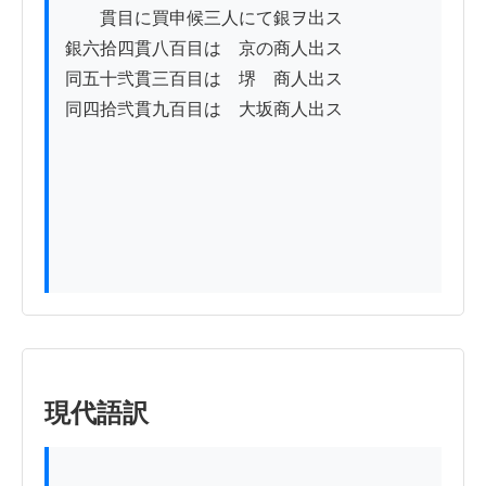
　　貫目に買申候三人にて銀ヲ出ス

銀六拾四貫八百目は　京の商人出ス

同五十弐貫三百目は　堺　商人出ス

同四拾弐貫九百目は　大坂商人出ス

現代語訳