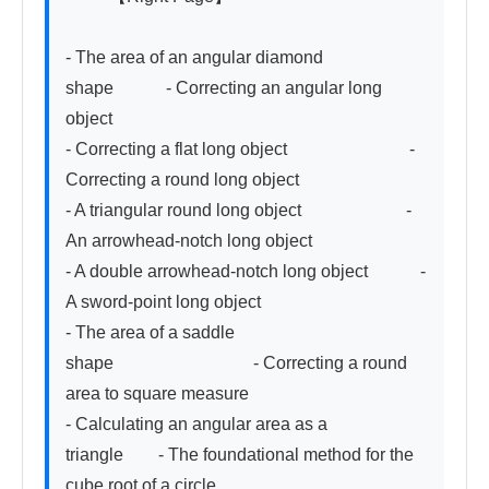
- The area of an angular diamond 
shape　　　- Correcting an angular long 
object

- Correcting a flat long object　　　　　　　- 
Correcting a round long object

- A triangular round long object　　　　　　- 
An arrowhead-notch long object

- A double arrowhead-notch long object　　　- 
A sword-point long object

- The area of a saddle 
shape　　　　　　　　- Correcting a round 
area to square measure

- Calculating an angular area as a 
triangle　　- The foundational method for the 
cube root of a circle
