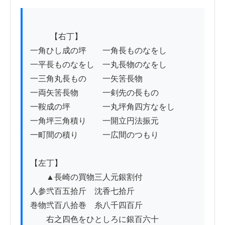
          【右丁】

一角ひし成の坪　　一角長ものなをし

一平長ものなをし　一丸長物のなをし

一三角丸長もの　　一矢筈長物

一両矢筈長物　　　一剣先の長もの

一鞍成の坪　　　　一丸坪角四方なをし

一角坪三角積り　　一開立円法振元

一町間の積り　　　一広間のつもり

【左丁】

　　▲長崎の買物三人元銀割付

人参弐百五拾斤　沈香七拾斤

巻物弐百八拾巻　糸八千四百斤

　　右之四色をひとしろに銀百六十
