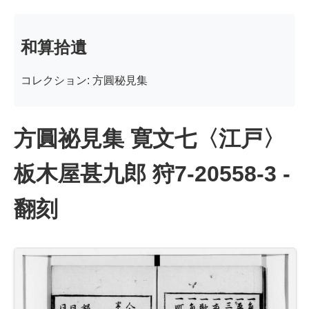
和算拾遺
コレクション: 方圓秘見集
方圓祕見集 寛文七〈江戸〉
板木屋甚九郎 狩7-20558-3 -
翻刻