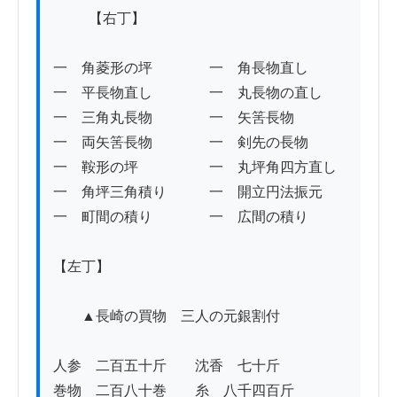
          【右丁】

一　角菱形の坪　　　　一　角長物直し

一　平長物直し　　　　一　丸長物の直し

一　三角丸長物　　　　一　矢筈長物

一　両矢筈長物　　　　一　剣先の長物

一　鞍形の坪　　　　　一　丸坪角四方直し

一　角坪三角積り　　　一　開立円法振元

一　町間の積り　　　　一　広間の積り

【左丁】

　　▲長崎の買物　三人の元銀割付

人参　二百五十斤　　沈香　七十斤

巻物　二百八十巻　　糸　八千四百斤
