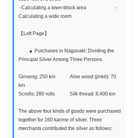
- Calculating a town-block area　　　　　　- 
Calculating a wide room

【Left Page】

　　▲ Purchases in Nagasaki: Dividing the 
Principal Silver Among Three Persons

Ginseng: 250 kin　　　Aloe wood (jinkō): 70 
kin

Scrolls: 280 rolls　　　Silk thread: 8,400 kin

The above four kinds of goods were purchased 
together for 160 kanme of silver. Three 
merchants contributed the silver as follows:
