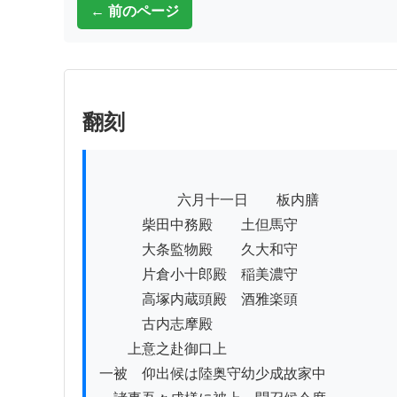
← 前のページ
翻刻
          　　　六月十一日　　板内膳

　　　柴田中務殿　　土但馬守

　　　大条監物殿　　久大和守

　　　片倉小十郎殿　稲美濃守

　　　高塚内蔵頭殿　酒雅楽頭

　　　古内志摩殿

　　上意之赴御口上

一被　仰出候は陸奥守幼少成故家中　　
