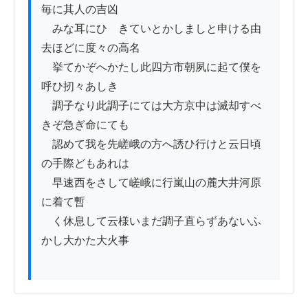
毎に其人の吉凶

　みな耳にひゞきていとかしましと申ける由
去ほどに度々の高名

　挙てかぞへかたし此四方市朝夙に起て僕を
呼ひ扨々あしき

　調子なり此調子にては大方京中は滅却すべ
きぞ急ぎ命にても

　認めて我を先嵯峨の方へ誘ひ行けと云日頃
の手際どもあれは

　早速西をさして嵯峨に行嵐山の麓大井河原
に着て暫

　く休息して云様いまだ調子直らずあないふ
かし大かた大火事
