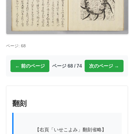
ページ: 68
← 前のページ
ページ 68 / 74
次のページ →
翻刻
          　【右頁「いせこよみ」翻刻省略】
