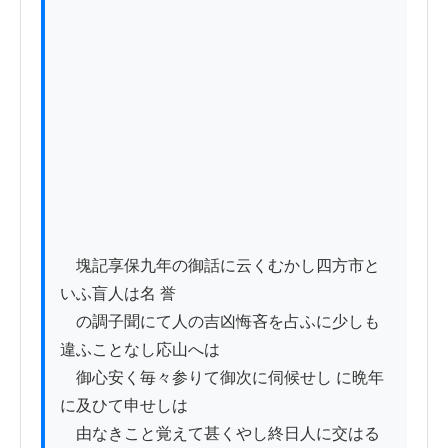
　塊記享保九年の御話に云くむかし四方市と
いふ盲人は名 誉

　の調子聞にて人の吉凶悔吝を占ふに少しも
違ふことなし応山へは

　御心安く毎々参りて御次に伺候せし に晩年
に及ひて申せしは

　由なきこと覚えて甚くやし終日人に交はる