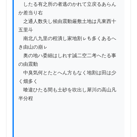
　したる有之所の者逃のかれて立戻るあらん
か差当り右

　之通人数失し候由震動厳敷土地は凡東西十
五里斗

　南北八九里の程潰し家地割ㇾも多くあるへ
き由山の崩ㇾ

　奥の地ハ委細はしれす誠二空二考へたる事
の由震動

　中臭気何とたとへん方もなく地割は田は少
く畑多く

　喰違ひたる間も土砂を吹出し犀川の高山凡
半分程
