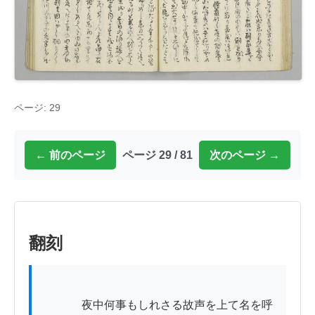
ページ: 29
← 前のページ
ページ 29 / 81
次のページ →
翻刻
          　夜中何事もしれさる故声を上て名を呼