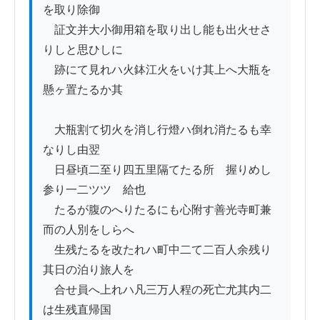
を取り除御

　証文并大小御用箱を取り出し能も出火せさ
りしと思ひしに

　跡にて見れハ火鉢江火をいけ其上へ大瓶を
懸ヶ置たるか其

　大瓶割て切火を消し行燈ハ倒れ消たるも幸
なりし由翌

　日昼頃二至り四五里隔てたる所ゟ握りめし
参り一二ツツゝ給也

　たるが腹のへりたるにも心附す善光寺町兼
而の人別をしらへ

　生残たるを改たれハ町中二て二百人余残り
其日の泊り旅人を

　合せ員へ上れハ凡三万人程の死亡尤其内二
は生残直帰国
