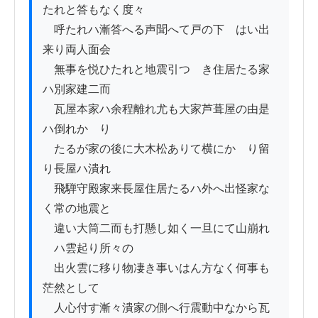
たれと答もなく度々

　呼たれハ漸答へる声聞へて戸の下ゟはい出
来り両人面会

　無事を悦ひたれと地震引つゝき住居たる家
ハ別家建二而

　瓦屋本家ハ余程離れ尤も大家芦葺屋の由是
ハ倒れかゝり

　たるが家の後に大木松ありて横にかゝり留
り長屋ハ潰れ

　飛騨守殿家来長屋住居たるハ外へ出怪家な
く常の地震と

　違い大筒二而も打懸し如く一旦にて山崩れ
ゟハ雲起り所々の

　出火雲に移り物凄き事いはん方なく何事も
茫然として

　人心付す漸々潰家の側へ行震動中なから瓦