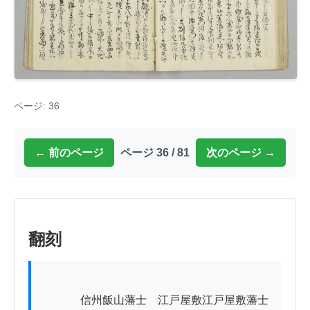
ページ: 36
← 前のページ
ページ 36 / 81
次のページ →
翻刻
          　信州飯山藩士ゟ江戸屋敷江戸屋敷藩士