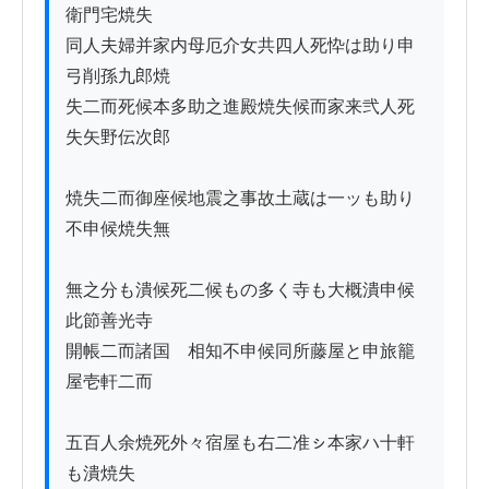
衛門宅焼失

同人夫婦并家内母厄介女共四人死忰は助り申
弓削孫九郎焼

失二而死候本多助之進殿焼失候而家来弐人死
失矢野伝次郎

焼失二而御座候地震之事故土蔵は一ッも助り
不申候焼失無

無之分も潰候死二候もの多く寺も大概潰申候
此節善光寺

開帳二而諸国ゟ相知不申候同所藤屋と申旅籠
屋壱軒二而

五百人余焼死外々宿屋も右二准ㇱ本家ハ十軒
も潰焼失　　　
