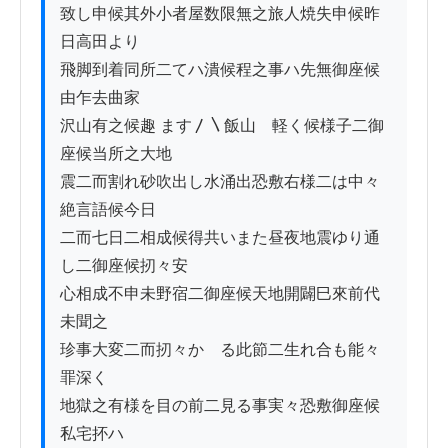
致し申候其外小者屋数限無之旅人焼失申候昨
日高田より

飛脚到着同所二てハ潰候程之事ハ先無御座候
由乍去曲家

沢山有之候趣 ます〳〵飯山ゟ軽く候様子二御
座候当所之大地

震二而割れ砂吹出し水涌出恐敷右様二は中々
絶言語候今日

二而七日二相成候得共いまた昼夜地震ゆり通
し二御座候扨々安

心相成不申未野宿二御座候天地開闢巳來前代
未聞之

珍事大変二而扨々かゝる此節二生れ合も能々
罪深く

地獄之有様を目の前二見る事実々恐敷御座候
私宅抔ハ
