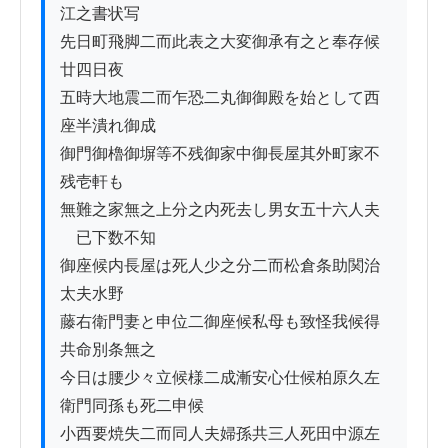
江之書状写 　　　

先日町飛脚二而此表之大変御承有之と奉存候
廿四日夜

五時大地震二而乍恐二丸御御殿を始として西
座半潰れ御成

御門御櫓御塀等不残御家中御長屋其外町家不
残壱軒も

無難之家無之上分之内死去し男女五十六人夫
ゟ已下数不知

御座候内長屋は死人少之分二而松倉条助関治
太夫水野

藤右衛門妻と申位二御座候私母も致怪我候得
共命別条無之

今日は腰少々立候様二成漸安心仕候柏原久左
衛門同孫も死二申候

小西要焼失二而同人夫婦孫共三人死田中源左