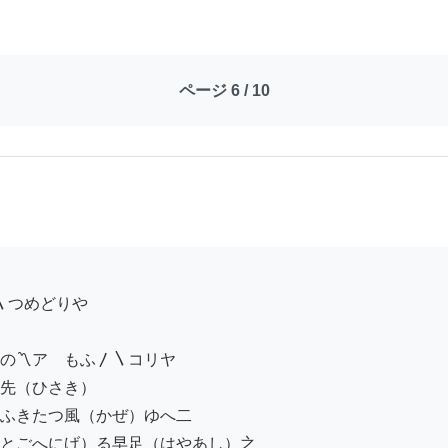
ページ 6 / 10
の〽アゝもふ〳〵コリヤ

先（ひさき）

ふきたつ風（かぜ）ゆへ二

とごへにげ）る早足（はやあし）之
