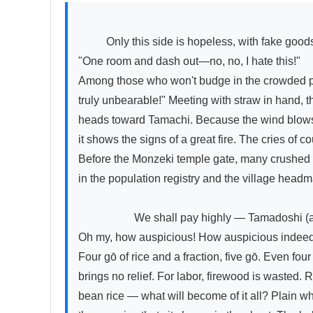
          Only this side is hopeless, with fake goods being pushed and crammed in—

"One room and dash out—no, no, I hate this!"

Among those who won't budge in the crowded pr
truly unbearable!" Meeting with straw in hand, the 
heads toward Tamachi. Because the wind blows
it shows the signs of a great fire. The cries of co
Before the Monzeki temple gate, many crushed 
in the population registry and the village headma
　　　　　We shall pay highly — Tamadoshi (a 
Oh my, how auspicious! How auspicious indeed 
Four gō of rice and a fraction, five gō. Even fou
brings no relief. For labor, firewood is wasted.
bean rice — what will become of it all? Plain wh