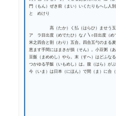
門（もん）ぜき前（まい）いくたりもへし人別
とゞめけり

　　　　　高（たか）く払（はらひ）ませう玉
アゝラ目出度（めでたひ）な〳〵○目出度（め
米之四合と割（わり）五合。四合五勺のまる麦
恵ます手間にはまきが損（そん）。小豆粥（あ
豆飯（まめめし）やら。末（すへ）はどふなる
つかゆる芋飯（いもめし）は。腹（はら）がぶつ
今（いま）は日本（にほん）で間（ま）に合（