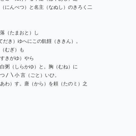
（にんべつ）と名主（なぬし）のきろく二

落（たまおと）し

てだき）ゆへにこの飢饉（ききん）。

（むぎ）も

すきがゆ）やら

白粥（しらかゆ）と。胸（むね）に

〳〵小 言（ごと）いひ。

あわ）す。唐（から）を頼（たのミ）之
