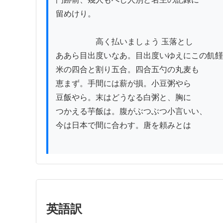
留めけり。

　　　　　高く払いましょう 玉落とし

ああら目出度いなあ。目出度いゆえにこの飢饉
米の四合と割り五合。四合五勺の丸麦も

恵まず。手間には薪が損。小豆粥やら

豆飯やら。末はどうなる白粥と、胸に

つかえる芋飯は。腹がぶつぶつ小言いい、

今は日本で間に合わす。唐を頼みとは

英語訳