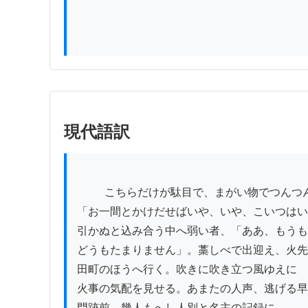
現代語訳
          こちらだけが駄目で、まがい物でつんつんと詰め取りや

「お一間とかけだせばいや、いや、こいつはい
引かぬと込み合う中へ弱い者、「ああ、もうも
どうもたまりません」。藁しべで出迎え、火先
田町のほうへ行く。吹きに吹き立つ風ゆえに

火事の気配を見せる。あまたの人声、逃げる早
門跡前、幾人もへし人別と名主の記録に
