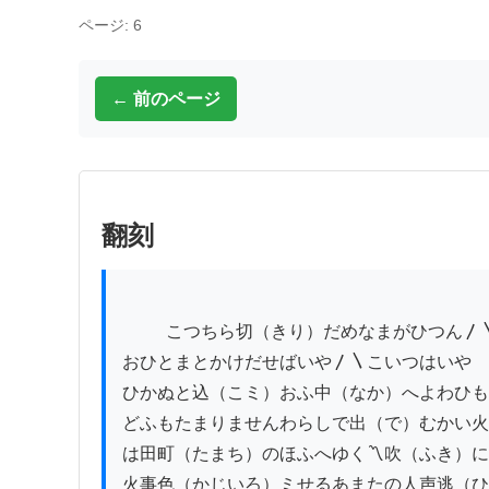
ページ: 6
← 前のページ
翻刻
          こつちら切（きり）だめなまがひつん〳〵つめどりや

おひとまとかけだせばいや〳〵こいつはいや

ひかぬと込（こミ）おふ中（なか）へよわひも
どふもたまりませんわらしで出（で）むかい火
は田町（たまち）のほふへゆく〽吹（ふき）に
火事色（かじいろ）ミせるあまたの人声逃（ひ