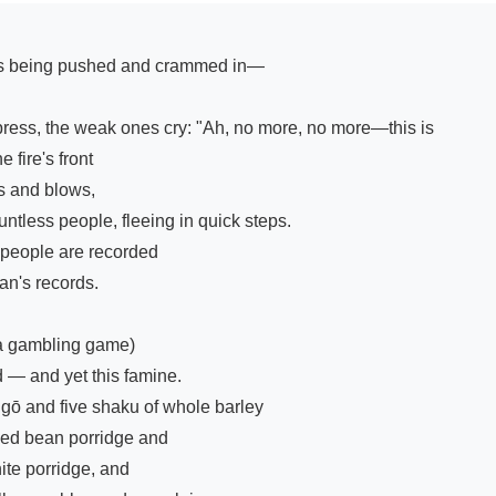
ess, the weak ones cry: "Ah, no more, no more—this is

fire's front

 and blows,

untless people, fleeing in quick steps.

people are recorded

n's records.

gambling game)

— and yet this famine.

r gō and five shaku of whole barley

 Red bean porridge and

ite porridge, and
