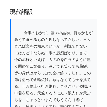
現代語訳
          食事のおかず、諸々の品物、何もかもが
高くて食べるものも押しなべて乏しい。三人
寄れば文殊の知恵というが、判読できない
（はんどくならぬ）米の愚痴ばかり。さて、
今の流行といえば、人の心を白豆のように黒
く固めて四文売り。泣いても笑っても蕨餅。
皆の身代はからっぽの空の鮓（すし）。この
節は必死で金輪焼け。藪はなくても子を捨て
る。十万億土へ行き別れ。こせこせと盗賊が
巾着を切る。天竺くろうにん（浪人）が天ぷ
らを、ちょっとつまんでちくてん（逃げ
る）。捕まえようとすれば頭がてんてんと