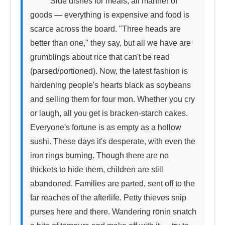
          Side dishes for meals, all manner of 
goods — everything is expensive and food is 
scarce across the board. "Three heads are 
better than one," they say, but all we have are 
grumblings about rice that can't be read 
(parsed/portioned). Now, the latest fashion is 
hardening people's hearts black as soybeans 
and selling them for four mon. Whether you cry 
or laugh, all you get is bracken-starch cakes. 
Everyone's fortune is as empty as a hollow 
sushi. These days it's desperate, with even the 
iron rings burning. Though there are no 
thickets to hide them, children are still 
abandoned. Families are parted, sent off to the 
far reaches of the afterlife. Petty thieves snip 
purses here and there. Wandering rōnin snatch 