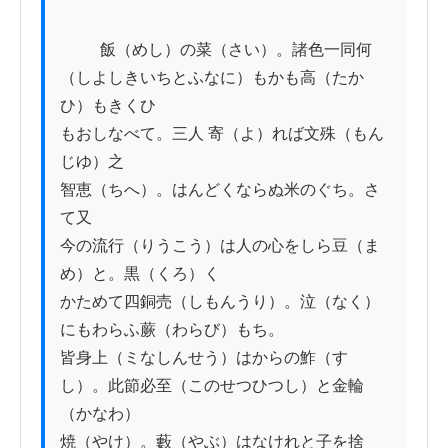
          飯（めし）の菜（さい）。諸色一同何
（しよしきいちとふなに）もかも高（たか
ひ）もきくひ

もおしなべて。三人 寄（よ）れば文殊（もん
じゆ）之

智恵（ちへ）。はんどくならぬ米のぐち。さ
て又

今の流行（りうこう）は人の心をしら豆（ま
め）と。黒（くろ）く

かためて四銅売（しもんうり）。泣（なく）
にもわらふ蕨（わらび）もち。

皆身上（ミなしんせう）はからの鮓（す
し）。此節必至（このせつひつし）と金輪
（かなわ）

焼（やけ）。藪（やぶ）はなけれと子を捨