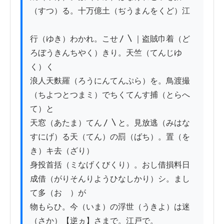
（すつ）る。十万億土（ぢうまんをくど）江

行（ゆき）わかれ。こせ〳〵｜盗賊巾着（ど
ろぼうきんちやく）きり。天竺（てんじゆ
く）く

浪人天麩羅（ろうにんてんぷら）を。鳥渡撮
（ちよつとつまミ）でちくてんす捕（とらへ
て）と

天窓（あたま）てん〳〵と。見放逃（みはな
すにげ）る天（てん）の罰（ばち）。置（を
き）キ去（ざり）

身投首括（ミなげくびくり）。おし借損料日
成借（がりそんりようひなしかり）シ。まし
て多（おゝ）が

物もらひ。今（いま）の浮世（うきよ）は迷
（さか）【逆ヵ】さまで。江戸で。
