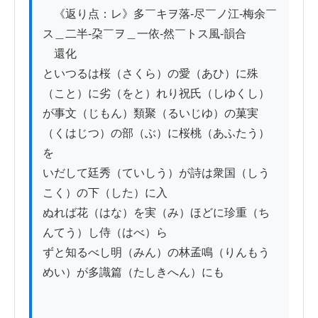
　《返り点：レ》多￣キヲ落-尽￣ノ江-梅余￣
ス＿二半-朶￣ヲ＿一依-然￣トス風-韻合

　還化

といつるは桜（さくら）の愛（あひ）に殊
（こと）に劣（をと）れり祝氏（しゆくし）

が事文（じもん）類聚（るいじゆ）の菓実
（くはじつ）の部（ぶ）に桜桃（あふたう）
を

いだして廷秀（ていしう）が詩は衆国（しう
こく）の下（した）に入

ぬれば花（はな）を実（み）ほどに珍重（ち
んてう）し侍（はべ）ら

ずと知るべし明（みん）の林孟鳴（りんもう
めい）が多識篇（たしきへん）にも
