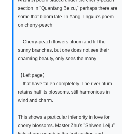
section in "Quanfang Beizu," perhaps there are 
some that bloom late. In Yang Tingxiu's poem 
on cherry-peach:

　Cherry-peach flowers bloom and fill the 
sunny branches, but one does not see their 
charming beauty, only sees the many

【Left page】

　that have fallen completely. The river plum 
retains half its blossoms, still harmonious in 
wind and charm.

This shows a particular inferiority in love for 
cherry blossoms. Master Zhu's "Shiwen Leiju" 
lists cherry-peach in the fruit section and 