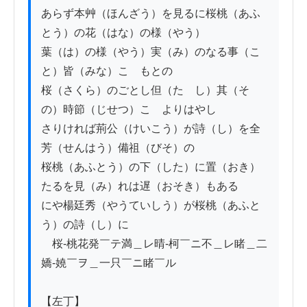
あらず本艸（ほんざう）を見るに桜桃（あふ
とう）の花（はな）の様（やう）

葉（は）の様（やう）実（み）のなる事（こ
と）皆（みな）こゝもとの

桜（さくら）のごとし但（たゞし）其（そ
の）時節（じせつ）こゝよりはやし

さりければ荊公（けいこう）が詩（し）を全
芳（せんはう）備祖（びそ）の

桜桃（あふとう）の下（した）に置（おき）
たるを見（み）れは遅（おそき）もある

にや楊廷秀（やうていしう）が桜桃（あふと
う）の詩（し）に

　桜-桃花発￣テ満＿レ晴-柯￣ニ不＿レ睹＿二
嬌-嬈￣ヲ＿一只￣ニ睹￣ル

【左丁】
