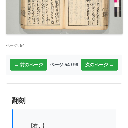
ページ: 54
← 前のページ
ページ 54 / 99
次のページ →
翻刻
          【右丁】
