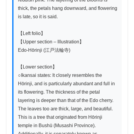
thick, the petals hang downward, and flowering 
is late, so it is said.

【Left folio】

【Upper section – Illustration】

Edo-Hōrinji (江戸法輪寺)

【Lower section】

○Ikansai states: It closely resembles the 
Hōrinji, and is particularly abundant and full in 
its flowering. The thickness of the petal 
layering is deeper than that of the Edo cherry. 
The leaves too are thick, large, and beautiful. 
This is a tree that originated from Hōrinji 
temple in Bushū (Musashi Province). 
Additionally, it is separately known as 