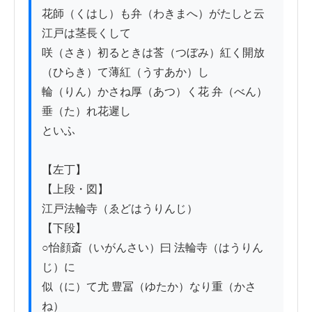
花師（くはし）も弁（わきまへ）がたしと云
江戸は茎長くして

咲（さき）初るときは莟（つぼみ）紅く開放
（ひらき）て薄紅（うすあか）し

輪（りん）かさね厚（あつ）く花 弁（べん）
垂（た）れ花遲し

といふ

【左丁】

【上段・図】

江戸法輪寺（ゑどはうりんじ）

【下段】

○怡顔斎（いがんさい）曰 法輪寺（はうりん
じ）に

似（に）て尤 豊冨（ゆたか）なり重（かさ
ね）
