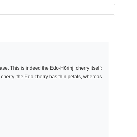
se. This is indeed the Edo-Hōrinji cherry itself; 
cherry, the Edo cherry has thin petals, whereas 