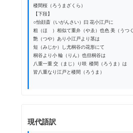
楼間桜（ろうまざくら）

【下段】

○怡顔斎（いがんさい）曰 花小江戸に

粗（ほゞ）相似て重弁（やゑ）也色 美（うつく
艶（つや）あり小江戸より茎は

短（みじか）し尤桐谷の花形にて

桐谷より小 輪（りん）也但桐谷は

八重一重 交（まじ）り咲  楼間（ろうま）は

皆八重なり江戸と楼間（ろうま）

現代語訳