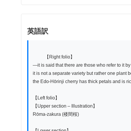
英語訳
          【Right folio】

—it is said that there are those who refer to it b
it is not a separate variety but rather one plan
the Edo-Hōrinji cherry has thick petals and is rich
【Left folio】

【Upper section – Illustration】

Rōma-zakura (楼間桜)

【Lower section】
