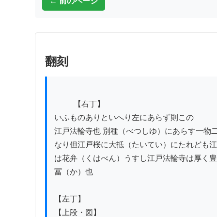
← 前のページ
翻刻
          【右丁】

いふものありといへり左にあらず則この

江戸法輪寺也 別種（べつしゆ）にあらす一物二
なり但江戸桜に大抵（たいてい）にたれども江
は花弁（くはべん）うすし江戸法輪寺は厚く豊
冨（か）也

【左丁】

【上段・図】
