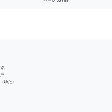
ページ 55 / 99
名

戸

（ゆた）
