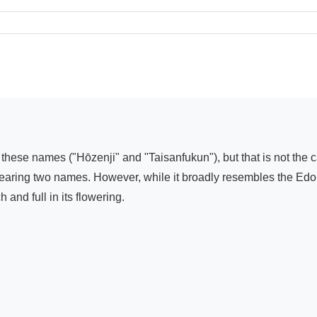
y these names ("Hōzenji" and "Taisanfukun"), but that is not the ca
t bearing two names. However, while it broadly resembles the Edo 
 and full in its flowering.
