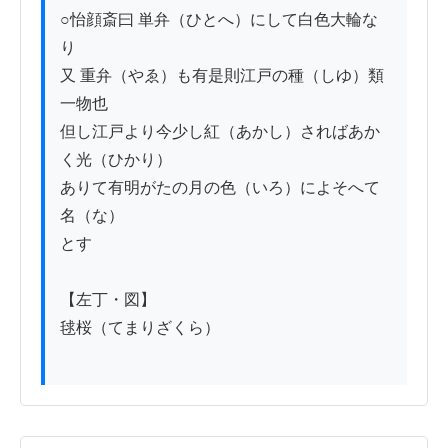
○怡顔斎曰 単弁（ひとへ）にして白色大輪な
り

又 重弁（やゑ）も有是則江戸の種（しゆ）類
一物也

但し江戸より今少し紅（あかし）さればあか
く光（ひかり）

ありて有明がたの月の色（いろ）によそへて
名（な）

とす

【左丁・図】

毬桜（てまりざくら）
