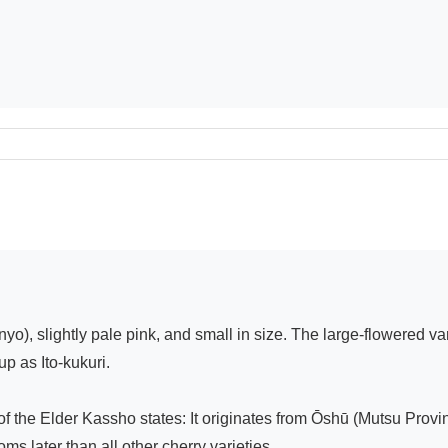
o), slightly pale pink, and small in size. The large-flowered variet
 as Ito-kukuri.

the Elder Kassho states: It originates from Ōshū (Mutsu Province
oms later than all other cherry varieties.
