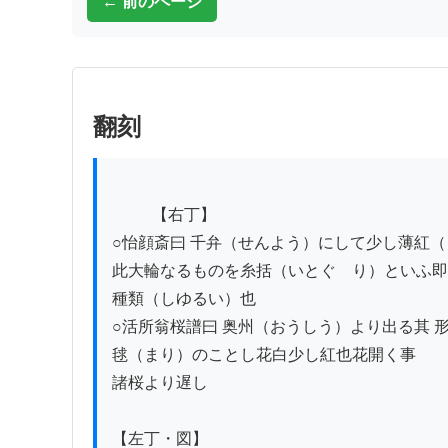
← 前のページ
翻刻
          【右丁】

○怡顔斎曰 千弁（せんよう）にして少し薄紅（
此大輪なるものを糸括（いとぐゝり）といふ即
種類（しゆるい）也

○活所翁桜譜曰 奥州（おうしう）より出る其 形
毬（まり）のことし花白少し紅也花開く事

諸桜より遅し

【左丁・図】
