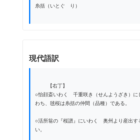
糸括（いとぐゝり）

現代語訳
          【右丁】

○怡顔斎いわく　千重咲き（せんようざき）に
わち、毬桜は糸括の仲間（品種）である。

○活所翁の『桜譜』にいわく　奥州より産出す
い。
