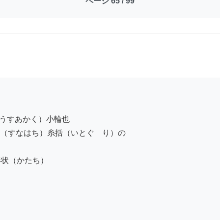
ページ 65 / 99
うすあかく）小輪也

（すなはち）糸括（いとぐゝり）の

状（かたち）
