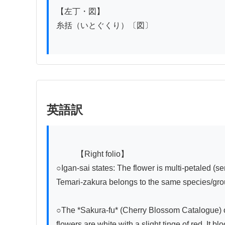
【左丁・図】

糸括（いとぐくり）〔図〕

英語訳
          【Right folio】

○Igan-sai states: The flower is multi-petaled (seny
Temari-zakura belongs to the same species/group
○The *Sakura-fu* (Cherry Blossom Catalogue) of 
flowers are white with a slight tinge of red. It blo