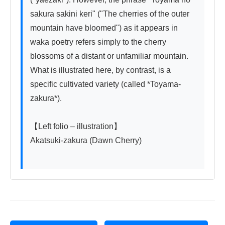
sakura sakini keri" ("The cherries of the outer 
mountain have bloomed") as it appears in 
waka poetry refers simply to the cherry 
blossoms of a distant or unfamiliar mountain. 
What is illustrated here, by contrast, is a 
specific cultivated variety (called *Toyama-
zakura*).

【Left folio – illustration】

Akatsuki-zakura (Dawn Cherry)
