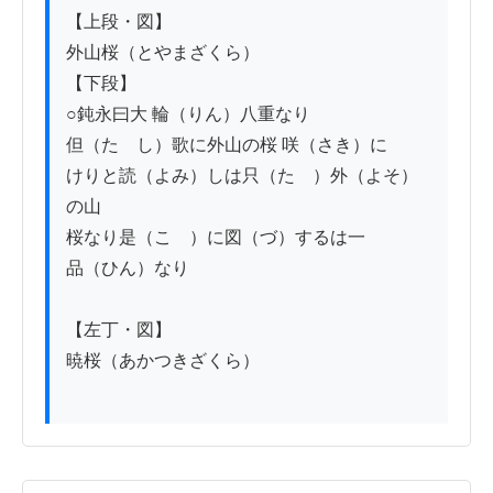
【上段・図】

外山桜（とやまざくら）

【下段】

○鈍永曰大 輪（りん）八重なり

但（たゞし）歌に外山の桜 咲（さき）に

けりと読（よみ）しは只（たゞ）外（よそ）
の山

桜なり是（こゝ）に図（づ）するは一

品（ひん）なり

【左丁・図】

暁桜（あかつきざくら）
