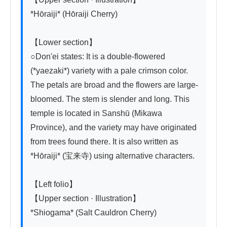
*Hōraiji* (Hōraiji Cherry)

【Lower section】

○Don'ei states: It is a double-flowered 
(*yaezaki*) variety with a pale crimson color. 
The petals are broad and the flowers are large-
bloomed. The stem is slender and long. This 
temple is located in Sanshū (Mikawa 
Province), and the variety may have originated 
from trees found there. It is also written as 
*Hōraiji* (宝来寺) using alternative characters.

【Left folio】

【Upper section · Illustration】

*Shiogama* (Salt Cauldron Cherry)
