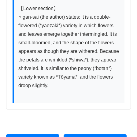
【Lower section】

○Igan-sai (the author) states: It is a double-
flowered (*yaezaki*) variety in which flowers 
and leaves emerge together intermingled. It is 
small-bloomed, and the shape of the flowers 
appears as though they are withered. Because 
the petals are wrinkled (*shiwa*), they appear 
shriveled. It is similar to the peony (*botan*) 
variety known as *Tōyama*, and the flowers 
droop slightly.
