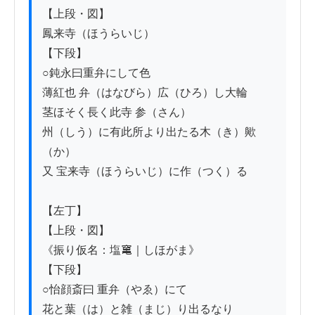
【上段・図】

鳳来寺（ほうらいじ）

【下段】

○鈍永曰重弁にして色

薄紅也 弁（はなびら）広（ひろ）し大輪

茎ほそく長く此寺 参（さん）

州（しう）に有此所より出たる木（き）歟
（か）

又 宝来寺（ほうらいじ）に作（つく）る

【左丁】

【上段・図】

《振り仮名：塩𥧄｜しほがま》

【下段】

○怡顔斎曰 重弁（やゑ）にて

花と葉（は）と雑（まじ）り出るなり
