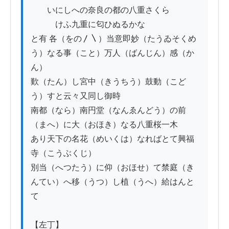
　　いにしへの奈良の都の八重さくら

　　　けふ九重に匂ひぬるかな

と有 各（をの〳〵）当意即妙（たうゐそくめ
う）なる事（こと）万人（ばんじん）感（か
ん）

歎（たん）し宮中（きうちう）鼓動（こど
う）すと云々又同し御時

南都（なら）南円堂（なんゑんどう）の前
（まへ）に大（おほき）なる八重桜一木

あり天下の名花（めいくは）なればとて興福
寺（こうぶくじ）

別当（へつたう）に仰（おほせ）て禁庭（き
んてい）へ移（うつ）し植（うへ）給はんと
て

【左丁】
