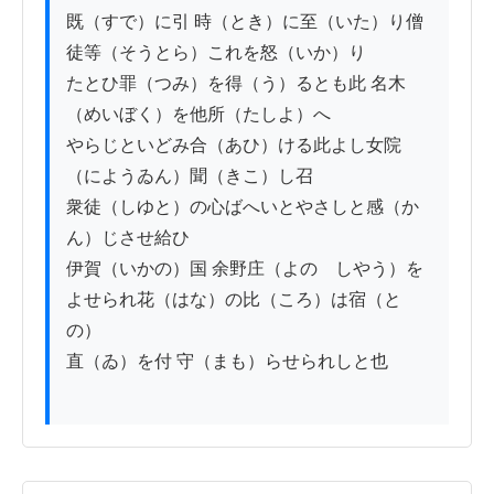
既（すで）に引 時（とき）に至（いた）り僧
徒等（そうとら）これを怒（いか）り

たとひ罪（つみ）を得（う）るとも此 名木
（めいぼく）を他所（たしよ）へ

やらじといどみ合（あひ）ける此よし女院
（にようゐん）聞（きこ）し召

衆徒（しゆと）の心ばへいとやさしと感（か
ん）じさせ給ひ

伊賀（いかの）国 余野庄（よのゝしやう）を
よせられ花（はな）の比（ころ）は宿（と
の）

直（ゐ）を付 守（まも）らせられしと也
