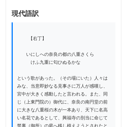
現代語訳
          【右丁】

　　いにしへの奈良の都の八重さくら

　　　けふ九重に匂ひぬるかな

という歌があった。（その場にいた）人々は
みな、当意即妙なる見事さに万人が感嘆し、
宮中が大きく感動したと言われる。また、同
じ（上東門院の）御代に、奈良の南円堂の前
に大きな八重桜の木が一本あり、天下に名高
い名花であるとして、興福寺の別当に命じて
禁裏（御所）の庭へ移し植えようとされたと