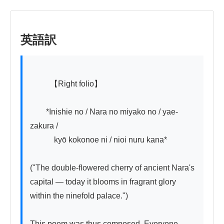
英語訳
          【Right folio】

　　*Inishie no / Nara no miyako no / yae-
zakura /

　　　kyō kokonoe ni / nioi nuru kana*

("The double-flowered cherry of ancient Nara's 
capital — today it blooms in fragrant glory 
within the ninefold palace.")

This poem was thus composed. Everyone 