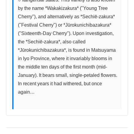
by the name *Wakakizakura* ("Young Tree 
Cherry"), and alternatively as *Sechiē-zakura* 
("Festival Cherry") or *Jūrokunichibazakura* 
("Sixteenth-Day Cherry"). Upon investigation, 
the *Sechiē-zakura*, also called 
*Jūrokunichibazakura*, is found in Matsuyama 
in Iyo Province, where it invariably blooms in 
the middle ten days of the first month (mid-
January). It bears small, single-petaled flowers. 
In recent years it had withered, but once 
again…
