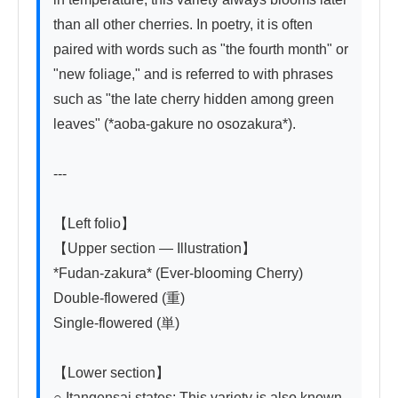
than all other cherries. In poetry, it is often 
paired with words such as "the fourth month" or 
"new foliage," and is referred to with phrases 
such as "the late cherry hidden among green 
leaves" (*aoba-gakure no osozakura*).

---

【Left folio】

【Upper section — Illustration】

*Fudan-zakura* (Ever-blooming Cherry)

Double-flowered (重)

Single-flowered (単)

【Lower section】

○ Itangensai states: This variety is also known 