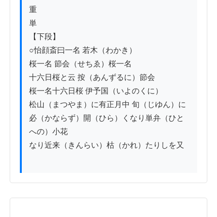
重

単

【下段】

○怡顔斎曰一名 若木（わかき）

桜一名 節会（せちゑ）桜一名

十六日桜と云 按（あんずるに）節会

桜一名十六日桜 伊予国（いよのくに）

松山（まつやま）に有正月中 旬（じゆん）に

必（かならず）開（ひら）くなり単弁（ひと
への）小花

なり近来（きんらい）枯（かれ）たりしを又
