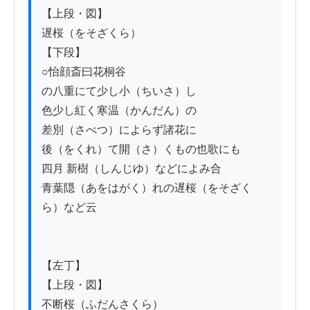
【上段・図】

遅桜（をそざくら）

【下段】

○怡顔斎曰花桐谷

の八重にて少し小（ちいさ）し

色少し紅く寒温（かんだん）の

差別（さべつ）によらず諸花に

後（をくれ）て開（さ）くもの也歌にも

四月 新樹（しんじゆ）などによみ合

青葉隠（あをはがく）れの遅桜（をそざく
ら）など云

【左丁】

【上段・図】

不断桜（ふだんさくら）
