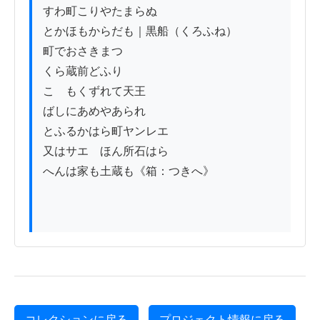
すわ町こりやたまらぬ

とかほもからだも｜黒船（くろふね）

町でおさきまつ

くら蔵前どふり

こゝもくずれて天王

ばしにあめやあられ

とふるかはら町ヤンレエゝ

又はサエゝほん所石はら

へんは家も土蔵も《箱：つきへ》

コレクションに戻る
プロジェクト情報に戻る