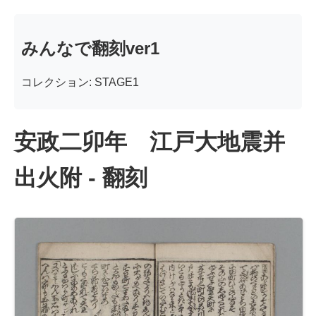
みんなで翻刻ver1
コレクション: STAGE1
安政二卯年 江戸大地震并
出火附 - 翻刻