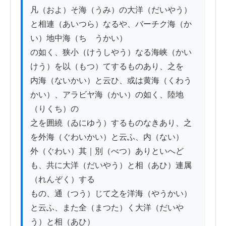
凡（およ）そ海（うみ）の大洋（だいやう）
と相連（あいつら）なるや、バーチク海（か
い）地中海（ちゝうかい）

の如く、狭小（けうしやう）なる海峡（かい
けう）を以（もつ）てするものあり、之を

内海（ないかい）と云ひ、或は黄海（くわう
かい）、アラビヤ海（かい）の如く、陸地
（りくち）の

之を囲繞（ゐにゆう）するものなきあり、之
を外海（ぐわいかい）と云ふ、内（ない）

外（ぐわい）其｜別（べつ）ありといへど
も、共に大洋（だいやう）と相（あひ）連属
（れんぞく）する

もの、通（つう）じて之を洋海（やうかい）
と云ふ、また全（まつた）く大洋（だいや
う）と相（あひ）
