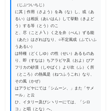
（じぶついちじ）

に其｜作用（さよう）を為（な）し、或（あ
るい）は相反（あいはん）して挙動（きよど
う）する等（とう）のこ

と、尽（こと〴〵）く之を弁（べん）ずる能
（あた）はざればなり、○不定風或（ふていふ
うあるい）

は特種（どくしゆ）の性（せい）あるものあ
り、即（すなは）ちアラビヤ及（およ）びア

フリカの砂漠（しやばく）より吹（ふ）く所
（ところ）の熱風是（ねつふうこれ）なり、
その風（かぜ）

はアラビヤにては「シムーン、」また「サメ
ール」と云

ひ、イタリー及びシヽリーにては、「シロ
コ」と唱（とな）へ、
