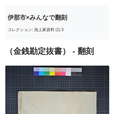
伊那市×みんなで翻刻
コレクション: 池上家資料 (1) 3
（金銭勘定抜書） - 翻刻