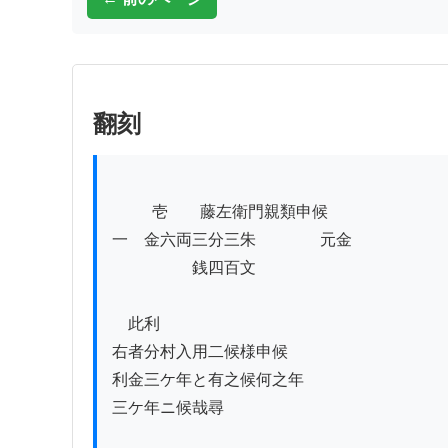
翻刻
          壱　　藤左衛門親類申候

一　金六両三分三朱　　　　元金

　　　　　銭四百文

　此利

右者分村入用二候様申候

利金三ケ年と有之候何之年ゟ

三ケ年ニ候哉尋
