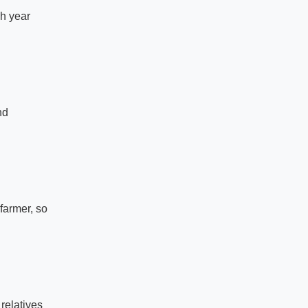
h year

d

armer, so

relatives
