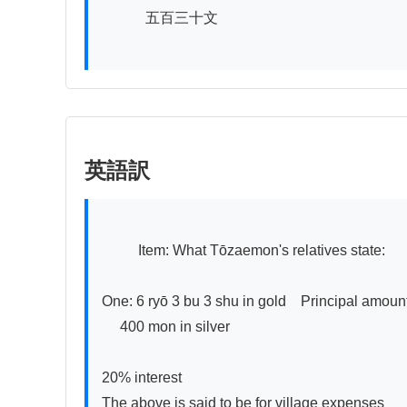
　　　五百三十文

英語訳
          Item: What Tōzaemon's relatives state:

One: 6 ryō 3 bu 3 shu in gold    Principal amount
     400 mon in silver

20% interest

The above is said to be for village expenses
