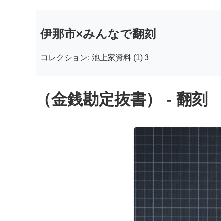
伊那市×みんなで翻刻
コレクション: 池上家資料 (1) 3
（金銭勘定抜書） - 翻刻