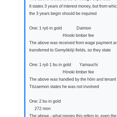
It states 3 years of interest money, but from whic
the 3 years begin should be inquired

One: 1 ryō in gold              Daimon

                                Hinoki timber fee

The above was received from wage payment an
transferred to Gomyōkōji fields, so they state

One: 1 ryō 1 bu in gold        Yamauchi

                                Hinoki timber fee

The above was handled by the hōin and tenant f
Tōzaemon states he was not involved

One: 2 bu in gold

     272 mon

The above - what money this refers to, even the 