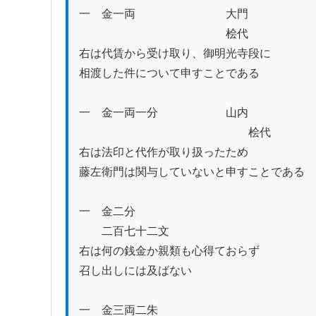
一　金一両　　　　　　　　大門

　　　　　　　　　　　　　桧代

右は代賃から受け取り、御明光寺段に

相渡した件について申すことである

一　金一両一分　　　　　　山内

　　　　　　　　　　　　　　　桧代

右は法印と代作が取り扱ったため

藤左衛門は関与していないと申すことである

一　金二分

　　二百七十二文

右は何の銭金か親類も心得ておらず

召し出しには及ばない

一　金三両二朱
