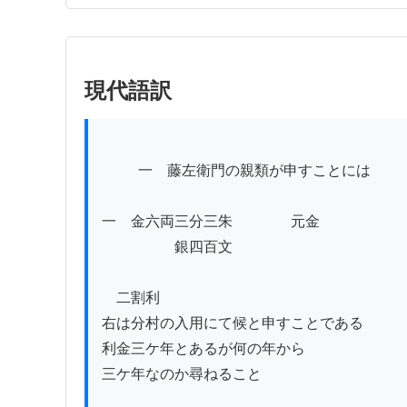
現代語訳
          一　藤左衛門の親類が申すことには

一　金六両三分三朱　　　　元金

　　　　　銀四百文

　二割利

右は分村の入用にて候と申すことである

利金三ケ年とあるが何の年から

三ケ年なのか尋ねること
