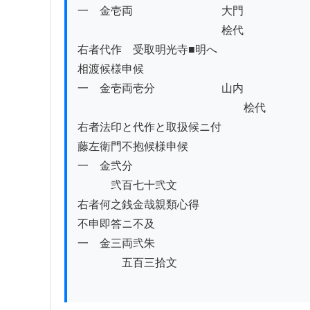
一　金壱両　　　　　　　　大門

　　　　　　　　　　　　　桧代

右者代作ゟ受取明光寺■明へ

相渡候様申候

一　金壱両壱分　　　　　　山内

　　　　　　　　　　　　　　　桧代

右者法印と代作と取扱候ニ付

藤左衛門不抱候様申候

一　金弐分

　　　弐百七十弐文

右者何之銭金哉親類心得

不申即答ニ不及

一　金三両弐朱

　　　　五百三拾文
