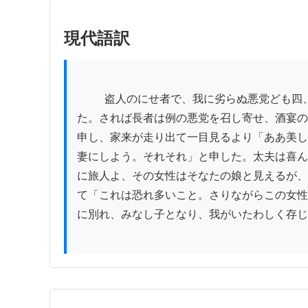
現代語訳
          盗人のにせ者で、我に劣らぬ悪党ども四、五人を抱え、押し込み強盗を明け暮れ、酒宴に身も委ねていたため、世の人は「しゃけん長者」と申してい
た。されば長者は例の悪党を召し寄せ、酒宴の
申し、家来が走り出て一目見るより「ああ美し
妻にしよう。それそれ」と申した。太夫は喜ん
に旅人よ、その女性はそなたの娘と見えるが、
て「これは恐れ多いこと。さりながらこの女性
に別れ、みなし子となり、我がいたわしく存じ