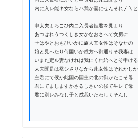
内に入レ能キ女ならハ我か妻にせんそれ〳〵と

申太夫よろこひ内ニ入長者姫君を見より

あつはれうつくしき女かなおさへて女房に

せはやとおもひいかに旅人其女性はそなたの

娘と見へたり何国いか成方へ御通りそ我妻は

いまた定ル妻なけれは我にくれ給へとそ申ける

太夫聞是は忝シさりなから此女性はそれかしか

主君にて候か此国の国主の北の御かたこそ母

君にてましますかさるしさいの候て生レて母

君に別レみなし子と成我いたわしくそんし
