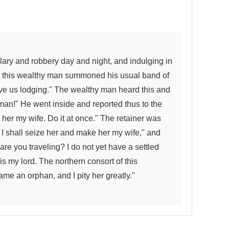
So this wealthy man summoned his usual band of 
give us lodging." The wealthy man heard this and 
oman!" He went inside and reported thus to the 
her my wife. Do it at once." The retainer was 
 shall seize her and make her my wife," and 
e you traveling? I do not yet have a settled 
 my lord. The northern consort of this 
me an orphan, and I pity her greatly."
