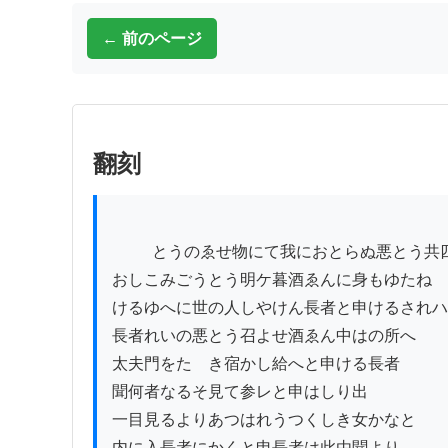
← 前のページ
翻刻
          とうのゑせ物にて我におとらぬ悪とう共四五人抱

おしこみごうとう明ケ暮酒ゑんに身もゆたね

けるゆへに世の人しやけん長者と申けるされハ

長者れいの悪とう召よせ酒ゑん中はの所へ

太夫門をたゝき宿かし給へと申ける長者

聞何者なるそ見て参レと申はしり出

一目見るよりあつはれうつくしき女かなと

内に入長者にかくと申長者は此由聞より
