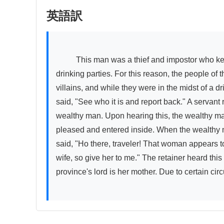
英語訳
          This man was a thief and impostor who kept four or five villains no less evil than himself, engaging in burglary and robbery day and night, and indulging in 
drinking parties. For this reason, the people o
villains, and while they were in the midst of a 
said, "See who it is and report back." A servant
wealthy man. Upon hearing this, the wealthy man 
pleased and entered inside. When the wealthy m
said, "Ho there, traveler! That woman appears to
wife, so give her to me." The retainer heard thi
province's lord is her mother. Due to certain ci