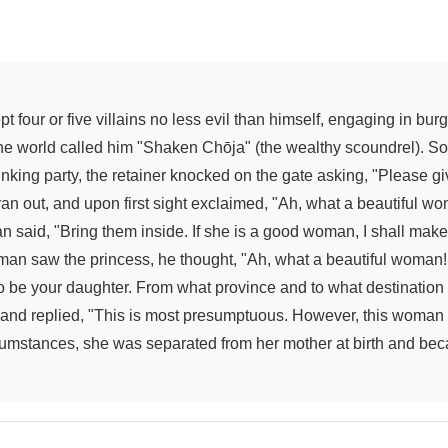
f the world called him "Shaken Chōja" (the wealthy scoundrel). 
drinking party, the retainer knocked on the gate asking, "Please 
 ran out, and upon first sight exclaimed, "Ah, what a beautiful w
said, "Bring them inside. If she is a good woman, I shall make 
an saw the princess, he thought, "Ah, what a beautiful woman! I
 be your daughter. From what province and to what destination ar
s and replied, "This is most presumptuous. However, this woman is
rcumstances, she was separated from her mother at birth and beca