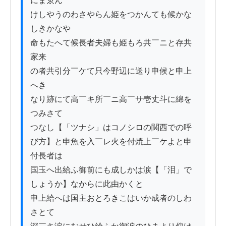
にまゑん

けしやうのわさやらん姫をつかんても候かな
しきかなや

命もたへて候長者夫婦も姫もろ共￣ニと存共
家来

の者共引分￣ケて只今野辺に送り申候と申上
へき

なり跡にて高￣キ所￣ニ高￣サ壱丈斗に綿を
つみさて

つなし【「ツナシ」はコノシロの関西での呼
び方】と申魚を入￣レ火を付焼上￣ケよと申
付長者は

国玉へ出給ふ御前にも成しかは涙【「泪」で
しょうか】なからに此由かくと

申上給へは国主おとろきこはいか成者のしわ
さとて
