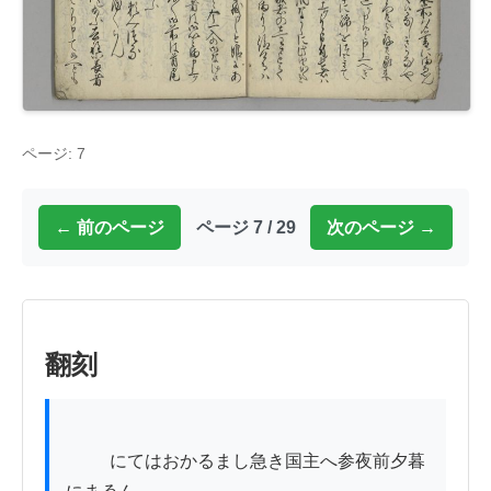
ページ: 7
← 前のページ
ページ 7 / 29
次のページ →
翻刻
          にてはおかるまし急き国主へ参夜前夕暮