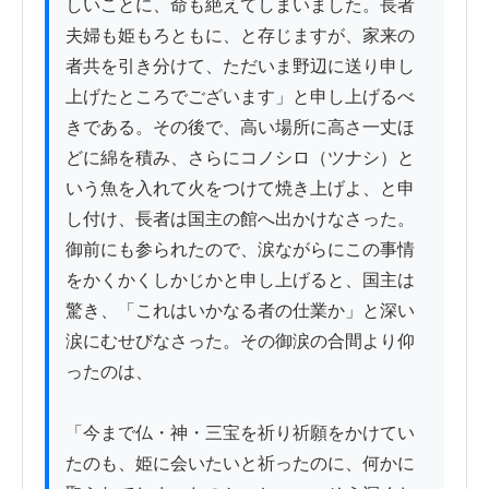
しいことに、命も絶えてしまいました。長者
夫婦も姫もろともに、と存じますが、家来の
者共を引き分けて、ただいま野辺に送り申し
上げたところでございます」と申し上げるべ
きである。その後で、高い場所に高さ一丈ほ
どに綿を積み、さらにコノシロ（ツナシ）と
いう魚を入れて火をつけて焼き上げよ、と申
し付け、長者は国主の館へ出かけなさった。
御前にも参られたので、涙ながらにこの事情
をかくかくしかじかと申し上げると、国主は
驚き、「これはいかなる者の仕業か」と深い
涙にむせびなさった。その御涙の合間より仰
ったのは、

「今まで仏・神・三宝を祈り祈願をかけてい
たのも、姫に会いたいと祈ったのに、何かに