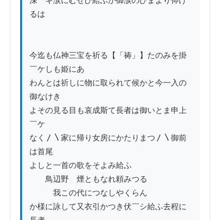
深￣キ涙にむせひ給ふか御涙のひまより仰け
るは

今迄も仏神三宝を祈る【「祷」】たのみを掛
￣ケしも姫にあ

わんとは祈しに物に取られて候かと今一入の
御なけき

よその見る目も哀成斯て長者は御いとま申上
￣ケ

なく〳〵家に帰り女房にかたりまつ〳〵御前
は首尾

よしと一首の歌をそよみ給ふ

　　鳥辺野ゝ煙ともなれ頼みつる

　　　我この代につなしやくらん

か様に詠して又衣引かつき伏￣シ給ふ去程に