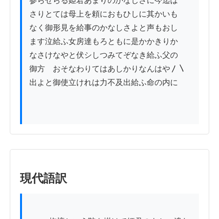
参らせらる姫君あまりのかなしさに今迄は

さりとては母上を頼におもひしに其かいも

なく御形見を給事のかなしさよと声もおし

ます泣給ふ女房達もろともに是かかきりか

なさけなやと伏シしつみてぞなき給ふ父の

御方ゟおそなわりてはあしかりなんはや〳〵

出よと御使立けれは力不及出給ふ命の内に

現代語訳