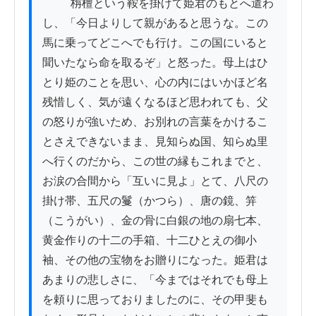
          栴檀という鞍を掛けて姫君のもとへ遣わ
し、「今日よりして親があると思うな。この
馬に乗ってどこへでも行け。この国にいると
聞いたなら命を取るぞ」と怒った。母上はひ
とり姫のことを思い、心の内にはいかほど名
残惜しく、気が遠くなるほど思われても、父
の怒りが強いため、お別れの言葉をかけるこ
とさえできないまま、見知らぬ国、知らぬ里
へ行くのだから、この世の縁もこれまでと、
お涙の合間から「互いに見よ」とて、八尺の
掛け帯、五尺の鬘（かつら）、唐の鏡、笄
（こうがい）、金の骨に白銀の地の扇七本、
黄金作りの十二の手箱、十二ひとえの御小
袖、その他の宝物をお贈りになった。姫君は
あまりの悲しさに、「今まではそれでも母上
を頼りに思っておりましたのに、その甲斐も