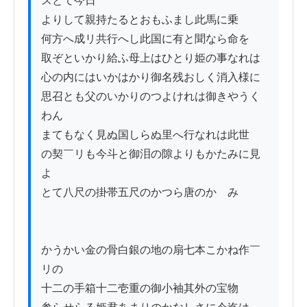
スとて今日

よりして親持たるとおもふまし此馬に乗

何方へ成リ共行へし此国に有と聞なら命を

取ぞといかり給ふ母上はひとり姫の事なれは

心の内にはいかはかり御名残おしく消入様に

思召とも父のいかりのつよけれは御きやうく
わん

まてもなく見ぬ国しらぬ里へ行なれは此世

の契￣リも今斗と御泪の隙よりもかたみに見
よ

とて八尺の掛帯五尺のかつら唐のかゝみ

かうかい金の骨白銀の地の扇七本こかね作￣
リの

十二の手箱十二壱重の御小袖其外の宝物
