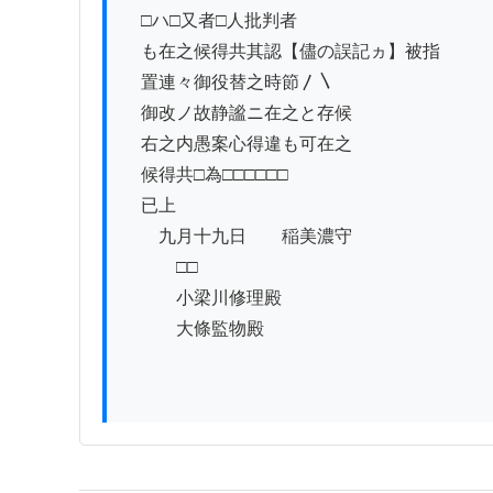
　□ハ□又者□人批判者

　も在之候得共其認【儘の誤記ヵ】被指

　置連々御役替之時節〳〵

　御改ノ故静謐ニ在之と存候

　右之内愚案心得違も可在之

　候得共□為□□□□□□

　已上

　　九月十九日　　稲美濃守

　　　□□

　　　小梁川修理殿

　　　大條監物殿
