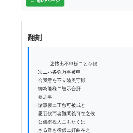
← 前のページ
翻刻
          　述懐出不申様ニと存候

　次ニハ各弥万事被申

　合我意を不立陸奥守殿

　御為能様ニ被示合肝

　要之事

一諸事俄ニ正敷可被成と

　思召候而者難調義可在之候

　公儀御役人ニもたくは

　さる衆も役儀ニ奸曲在之
