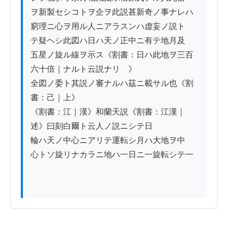
ヲ新製セシコトヲ企ヲ此説甚新奇ノ事ナレハ

窮理ニ心ヲ用ル人ニアラスンハ虚妄ノ説ト

テ疑ヘシ此図ハ日ハ天ノ正中ニ有テ地月及

五星ノ旋ル線ヲ示ス《割書：日ハ此地ヲ三百
六十倍｜ナルト云説ナリ　》

全図ノ委ト其説ノ審ナルハ茲ニ載サル也《割
書：己｜上》

《割書：江｜漢》和蘭天説《割書：江漢｜
述》曰刻白爾ト云人ノ説ニシテ日

輪ハ天ノ中心ニアリテ運転シ月ハ大地ヲ中

心トソ旋リナカラニ地ハ一日ニ一旋転シテ一
