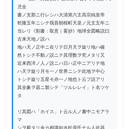
児全

書ノ支那ニ行レシハ大清第六主高宗純皇帝

乾隆五年ニシテ我吾朝桜町天皇ノ元文五年ニ

当レリ《割書：取意｜畧抄》地球全図略説曰
古来天地ノ説ハ

地ハ天ノ正中ニ在リテ日月天ヲ旋リ地ハ確

然トシテ不動ノ説ニテ其理数ヲ究メタリ又

近来西洋ノ人ノ説ニハ日ハ正中ニアリテ地

ハ天ヲ旋リ月モ一ノ世界ニシテ此地ヲ中心

トシテ旋リ五星モ亦一ノ地也ト云フ説アリ

其全象ヲ器ニ製シテ「ツルレレイ」ト名ツケ
タ

リ其図ハ「ホイス」ト云ル人ノ書中ニモアラ
マ

シヲ載タリ余カ相識如水松原氏ナル人此器
