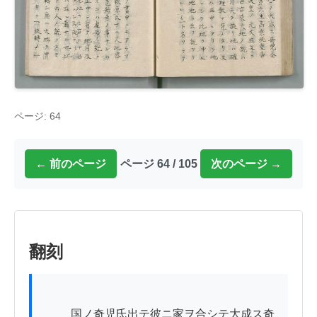
ページ: 64
← 前のページ
ページ 64 / 105
次のページ →
翻刻
          国ノ奇児氏出テ彼ニ家ヲ合シテ大成ス奇