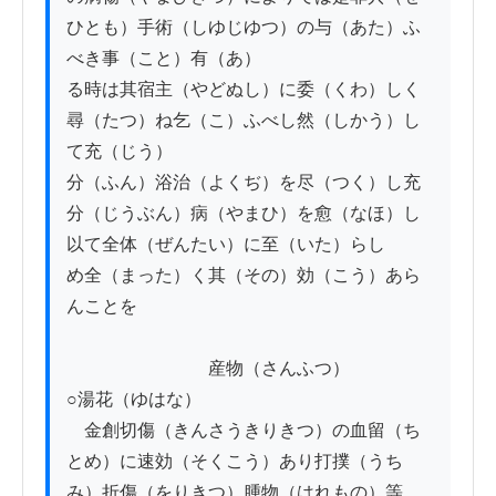
ひとも）手術（しゆじゆつ）の与（あた）ふ
べき事（こと）有（あ）

る時は其宿主（やどぬし）に委（くわ）しく
尋（たつ）ね乞（こ）ふべし然（しかう）し
て充（じう）

分（ふん）浴治（よくぢ）を尽（つく）し充
分（じうぶん）病（やまひ）を愈（なほ）し
以て全体（ぜんたい）に至（いた）らし

め全（まった）く其（その）効（こう）あら
んことを

　　　　　　　　産物（さんふつ）

○湯花（ゆはな）

　金創切傷（きんさうきりきつ）の血留（ち
とめ）に速効（そくこう）あり打撲（うち
み）折傷（をりきつ）腫物（はれもの）等