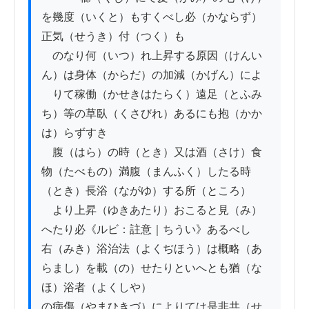
を幾度（いくと）もすくべし必（かならず）
正気（せうき）付（つく）も

　のなり何（いつ）れ上昇する原因（けんい
ん）は身体（からだ）の加減（かげん）によ

　りて稼働（かせきはたらく）遠足（とふみ
ち）等の草臥（くさびれ）あるにも抱（かか
は）らずすき

　腹（はら）の時（とき）又は酒（さけ）食
物（たべもの）満腹（まんふく）したる時
（とき）長浴（ながゆ）する所（ところ）

　より上昇（ゆきあたり）おこると見（み）
へたり必《ルビ：註意｜ちうい》あるべし

右（みき）浴治法（よくぢほう）は概略（あ
らまし）を載（の）せたりといへとも猶（な
ほ）浴者（よくしや）

の病傷（やまひきづ）によりては是非共（せ