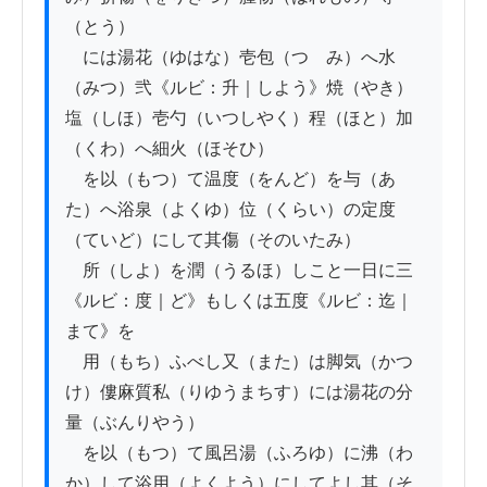
（とう）

　には湯花（ゆはな）壱包（つゝみ）へ水
（みつ）弐《ルビ：升｜しよう》焼（やき）
塩（しほ）壱勺（いつしやく）程（ほと）加
（くわ）へ細火（ほそひ）

　を以（もつ）て温度（をんど）を与（あ
た）へ浴泉（よくゆ）位（くらい）の定度
（ていど）にして其傷（そのいたみ）

　所（しよ）を潤（うるほ）しこと一日に三
《ルビ：度｜ど》もしくは五度《ルビ：迄｜
まて》を

　用（もち）ふべし又（また）は脚気（かつ
け）僂麻質私（りゆうまちす）には湯花の分
量（ぶんりやう）

　を以（もつ）て風呂湯（ふろゆ）に沸（わ
か）して浴用（よくよう）にしてよし其（そ