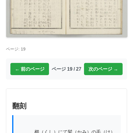
ページ: 19
← 前のページ
ページ 19 / 27
次のページ →
翻刻
          　櫛（くし）にて髪（かみ）の毛（け）