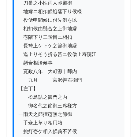
　刀番之小性両人弥殿御

　地縁ニ相扣候処罷下り候様

　役僧申聞候に付先例を以

　相扣候由懸合之上御地縁ゟ

　壱階下り二階目ニ相扣

　長袴上ケ下ケ之節御地縁

　迄上りそう折る筈ニ役僧上寿院江

　懸合相済候事

　寛政八年　大町源十郎内

　　九月　　　宮沢善右衛門

【左丁】

　　松島詰之御門之内

　　御名代之節御三席様方

一雨天之節摺莚無之節御

　手傘上草り相用箱

　挑灯壱ケ相入候義不苦候
