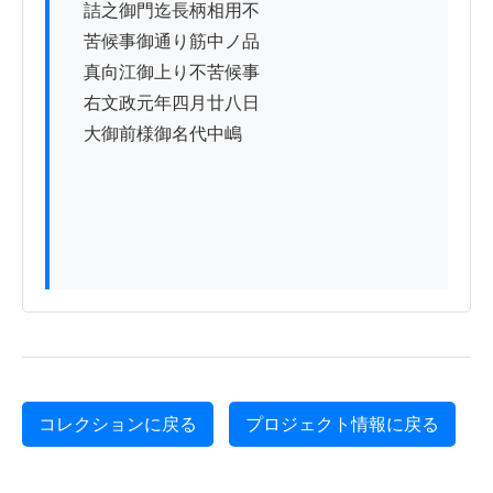
　詰之御門迄長柄相用不

　苦候事御通り筋中ノ品ゟ

　真向江御上り不苦候事

　右文政元年四月廿八日

　大御前様御名代中嶋

コレクションに戻る
プロジェクト情報に戻る