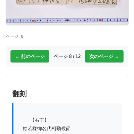
ページ: 8
← 前のページ
ページ 8 / 12
次のページ →
翻刻
          【右丁】

　始若様御名代相勤候節
