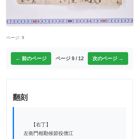
ページ: 9
← 前のページ
ページ 9 / 12
次のページ →
翻刻
          【右丁】

　左衛門相勤候節役僧江
