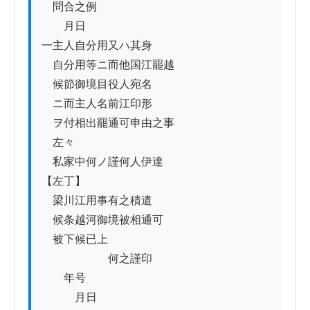
　問合之例

　　月日

一主人自分用又ハ其身

　自分用等ニ而他国江罷越

　候節御境目役人宛名

　ニ而主人名前江印形

　ヲ付相出罷通可申由之事

　左々

　私家中何ノ謹何人伊達

【左丁】

　梁川江用事有之積遣

　候条越河御境被相通可　

　被下候已上

　　　　　　何之謹印

　　年号

　　　月日
