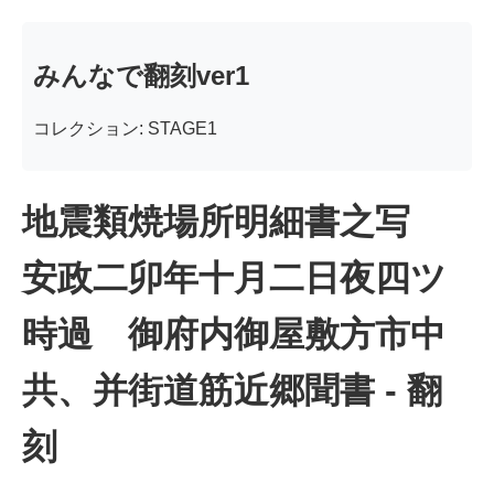
みんなで翻刻ver1
コレクション: STAGE1
地震類焼場所明細書之写
安政二卯年十月二日夜四ツ
時過 御府内御屋敷方市中
共、并街道筋近郷聞書 - 翻
刻