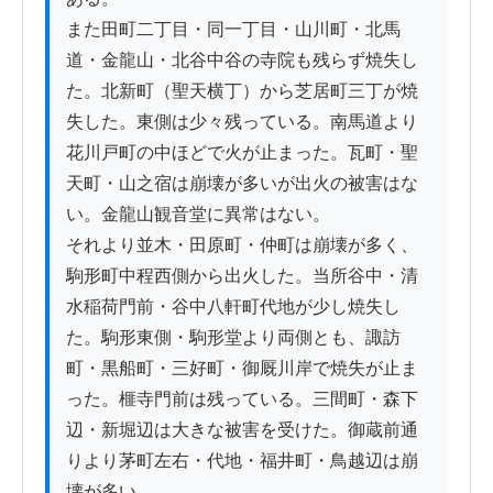
また田町二丁目・同一丁目・山川町・北馬
道・金龍山・北谷中谷の寺院も残らず焼失し
た。北新町（聖天横丁）から芝居町三丁が焼
失した。東側は少々残っている。南馬道より
花川戸町の中ほどで火が止まった。瓦町・聖
天町・山之宿は崩壊が多いが出火の被害はな
い。金龍山観音堂に異常はない。

それより並木・田原町・仲町は崩壊が多く、
駒形町中程西側から出火した。当所谷中・清
水稲荷門前・谷中八軒町代地が少し焼失し
た。駒形東側・駒形堂より両側とも、諏訪
町・黒船町・三好町・御厩川岸で焼失が止ま
った。榧寺門前は残っている。三間町・森下
辺・新堀辺は大きな被害を受けた。御蔵前通
りより茅町左右・代地・福井町・鳥越辺は崩
壊が多い。
