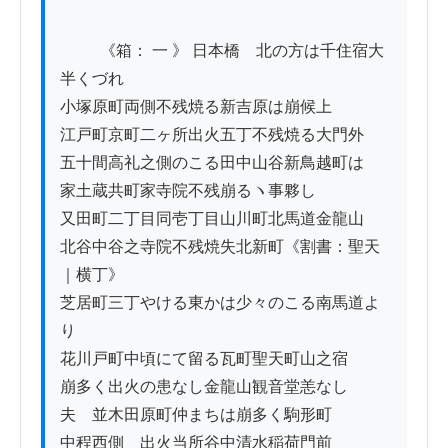
          《箱： 一 》 日本橋ゟ北の方は千住宿大
半くづれ

小塚原町両側不残焼る新吉原は崩候上

江戸町京町二ヶ所出火五丁不残焼る大門外

五十間高礼之側のこる田中山谷新鳥越町は

家土蔵共町家寺院不残崩るヽ事夥し

又田町二丁目同壱丁目山川町北馬道金龍山

北谷中谷之寺院不残焼失北新町《割書：聖天
｜横丁》ゟ

芝居町三丁やける東かは少々のこる南馬道よ
り

花川戸町中頃にて留る瓦町聖天町山之宿

崩多く出火の患なし金龍山観音堂恙なし

夫ゟ並木田原町仲まちは崩多く駒形町

中程西側ゟ出火当所谷中清水稲荷門前
