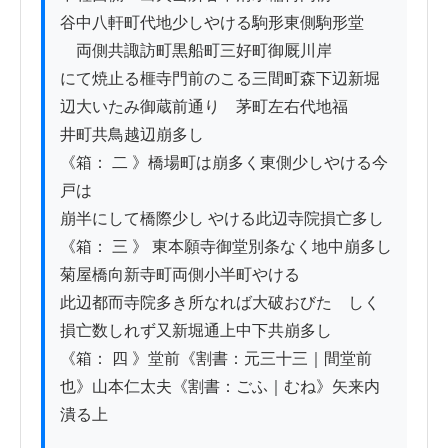
谷中八軒町代地少しやける駒形東側駒形堂

ゟ両側共諏訪町黒船町三好町御厩川岸

にて焼止る榧寺門前のこる三間町森下辺新堀

辺大いたみ御蔵前通りゟ茅町左右代地福

井町共鳥越辺崩多し

《箱： 二 》橋場町は崩多く東側少しやける今
戸は

崩半にして橋際少し やける此辺寺院損亡多し

《箱： 三 》 東本願寺御堂別条なく地中崩多し

菊屋橋向新寺町両側小半町やける

此辺都而寺院多き所なれば大破おびたゞしく

損亡数しれず又新堀通上中下共崩多し

《箱： 四 》堂前《割書：元三十三｜間堂前
也》山本仁太夫《割書：ごふ｜むね》矢来内
潰る上
