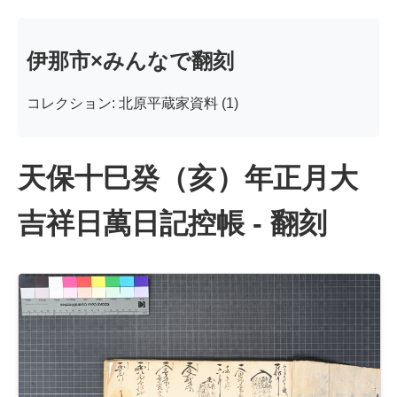
伊那市×みんなで翻刻
コレクション: 北原平蔵家資料 (1)
天保十巳癸（亥）年正月大
吉祥日萬日記控帳 - 翻刻