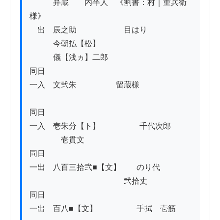
　　　弁蔵　　内半人　《割書：村｜重兵衛
様》

　出　辰之助　　　　　　目はり

　　　今朝払【松】

　　　儀【浅ヵ】二郎

同日

一入　文弐朱　　　　　留蔵様

同日

一入　壱朱分【ト】　　　　　千代次郎

　　　　壱貫文

同日

一出　八百三拾弐■【文】　　のり代

　　　　　　　　　　　　弐拾丈

同日

一出　百八■【文】　　　　　手拭　壱筋
