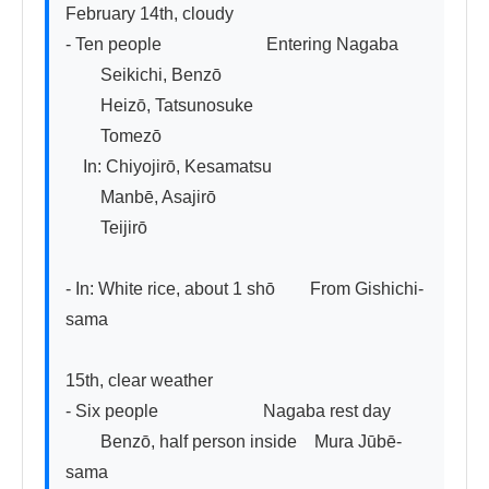
February 14th, cloudy

- Ten people　　　　　　Entering Nagaba

　　Seikichi, Benzō

　　Heizō, Tatsunosuke

　　Tomezō

　In: Chiyojirō, Kesamatsu

　　Manbē, Asajirō

　　Teijirō

- In: White rice, about 1 shō　　From Gishichi-
sama

15th, clear weather

- Six people　　　　　　Nagaba rest day

　　Benzō, half person inside　Mura Jūbē-
sama
