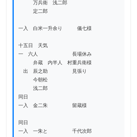
　　　万兵衛　浅二郎

　　　定二郎

一入　白米一升余り　　　儀七様

十五日　天気

一　六人　　　　　　　長場休み

　　　弁蔵　内半人　村重兵衛様

　出　辰之助　　　　　見張り

　　　今朝松

　　　浅二郎

同日

一入　金二朱　　　　　留蔵様

同日

一入　一朱と　　　　　千代次郎
