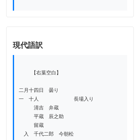
現代語訳
          【右葉空白】

二月十四日　曇り

一　十人　　　　　　　長場入り

　　　清吉　弁蔵

　　　平蔵　辰之助

　　　留蔵　

　入　千代二郎　今朝松
