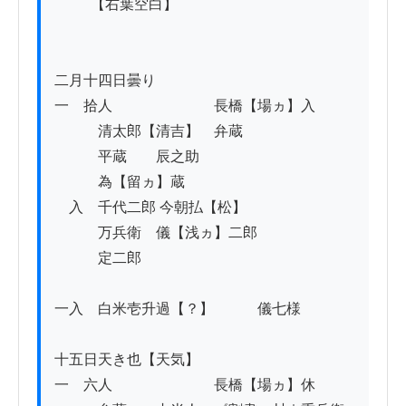
          【右葉空白】

二月十四日曇り

一　拾人　　　　　　　長橋【場ヵ】入

　　　清太郎【清吉】　弁蔵

　　　平蔵　　辰之助

　　　為【留ヵ】蔵　

　入　千代二郎 今朝払【松】

　　　万兵衛　儀【浅ヵ】二郎

　　　定二郎

一入　白米壱升過【？】　　　儀七様

十五日天き也【天気】

一　六人　　　　　　　長橋【場ヵ】休
