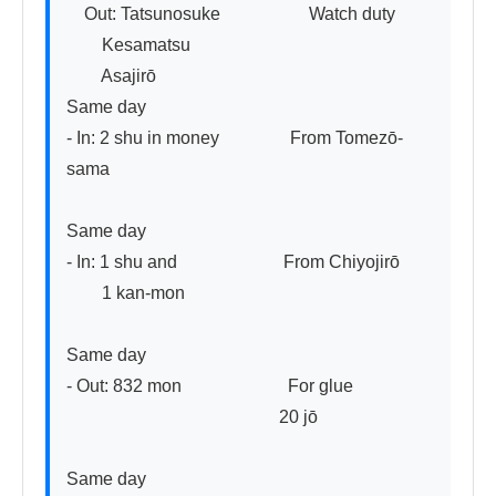
　Out: Tatsunosuke　　　　　Watch duty

　　Kesamatsu

　　Asajirō

Same day

- In: 2 shu in money　　　　From Tomezō-
sama

Same day

- In: 1 shu and　　　　　　From Chiyojirō

　　1 kan-mon

Same day

- Out: 832 mon　　　　　　For glue

　　　　　　　　　　　　20 jō

Same day
