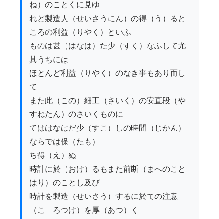
ね）のことくに見ゆ

れど製造人（せいさうにん）の得（う）ると
ころの利益（りやく）といふ

ものは甚（はなは）た少（すく）なふして尤
其うちには

ほとんど利益（りやく）のなき事もあり而し
て

また此（この）細工（さいく）の安直段（や
すねたん）のさいくものに

てははなはだ少（すこ）しの時間（じかん）
ならでは保（たも）

ち得（え）ぬ

時計に於（おけ）るもまた前断（まへのこと
はり）のことし及び

時計を製造（せいさう）するに於ての注意
（こゝろつけ）を厚（あつ）く
