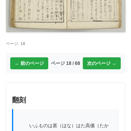
ページ: 18
← 前のページ
ページ 18 / 68
次のページ →
翻刻
          いふものは甚（はな）はた高価（たか