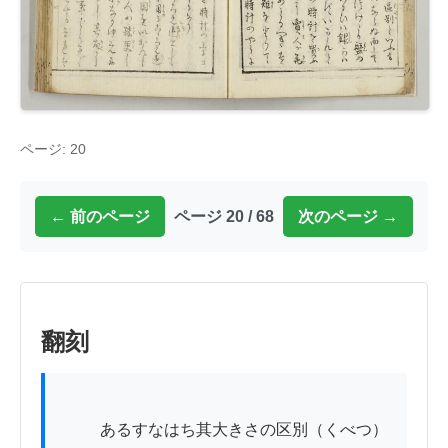
ページ: 20
← 前のページ
ページ 20 / 68
次のページ →
翻刻
          あるすなはち其大きさの区別（くべつ）