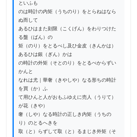
といふも

のは時計の内矩（うちのり）をとらねはなら
ぬ而して

あるひはまた刻限（こくげん）をわりつけた
る盤（ばん）の

矩（のり）をとるべし及ひ金皮（きんかは）
あるひは銀（ぎん）かは

の時計の外矩（そとのり）をとるべからずい
かんと

なれは尤｜華奢（きやしや）なる形ちの時計
を買（か）ふ

て用ひんと人がおもふゆえに売人（うりて）
が花（きや）

奢（しや）なる時計の正しき内矩（うちの
り）のとるへきを

取（と）らずして取（と）るまじき外矩（そ