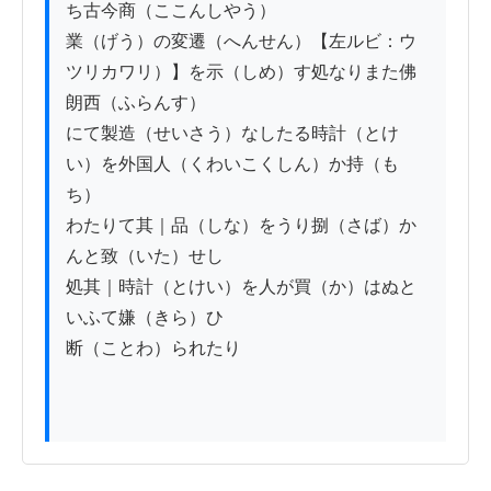
ち古今商（ここんしやう）

業（げう）の変遷（へんせん）【左ルビ：ウ
ツリカワリ）】を示（しめ）す処なりまた佛
朗西（ふらんす）

にて製造（せいさう）なしたる時計（とけ
い）を外国人（くわいこくしん）か持（も
ち）

わたりて其｜品（しな）をうり捌（さば）か
んと致（いた）せし

処其｜時計（とけい）を人が買（か）はぬと
いふて嫌（きら）ひ

断（ことわ）られたり
