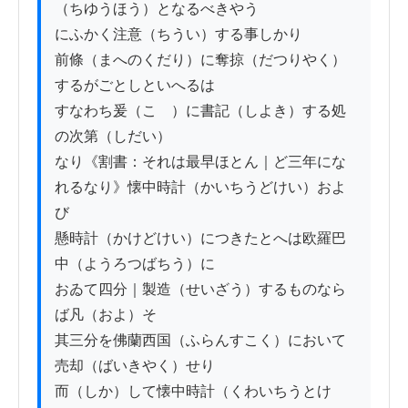
（ちゆうほう）となるべきやう

にふかく注意（ちうい）する事しかり

前條（まへのくだり）に奪掠（だつりやく）
するがごとしといへるは

すなわち爰（こゝ）に書記（しよき）する処
の次第（しだい）

なり《割書：それは最早ほとん｜ど三年にな
れるなり》懐中時計（かいちうどけい）およ
び

懸時計（かけどけい）につきたとへは欧羅巴
中（ようろつばちう）に

おゐて四分｜製造（せいざう）するものなら
ば凡（およ）そ

其三分を佛蘭西国（ふらんすこく）において
売却（ばいきやく）せり

而（しか）して懐中時計（くわいちうとけ