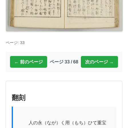
ページ: 33
← 前のページ
ページ 33 / 68
次のページ →
翻刻
          人の永（なが）く用（もち）ひて重宝