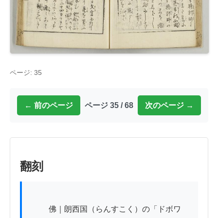
ページ: 35
← 前のページ
ページ 35 / 68
次のページ →
翻刻
          佛｜朗西国（らんすこく）の「ドボワ