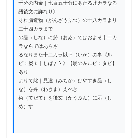
千分の内金｜七百五十分にあたる此カラなる
語後文に詳なり》

それ贋造物（がんざうふつ）の十八カラより
二十四カラまで

の品（しな）に於（おゐ）てはおよそ十二カ
ラならではあらざ

るなりまた十二カラ以下（いか）の事《ル
ビ：屡〻｜しば〳〵》【屡の左ルビ：タビ】
あり

よりて此｜見違（みちか）ひやすき品（し
な）を弁（わきま）えべき

術（てだて）を後文（かうぶん）に示（し
め）す
