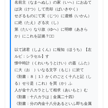
名前主（なまへぬし）の家（いへ）におゐて
は決（けつ）して売却（ばいきやく）

せざるものにて実（じつ）に遺憾（いかん）
に絶（たえ）ざる次（し）

第（たい）なり故（ゆへ）に明瞭（あきら
か）にこれを証拠？□□

以て諸君（しよくん）に報知（ほうち）【左
ルビ：シラセル】す

懐中時計（くわいちうとけい）の蓋（ふた）
に大（おゝ）いなる文字（もじ）に於て

《割書：８｜１》かくのごとく十八と記（し
る）せり是（これ）を買（か）ふ

人が金十八カラとして相求（あいもと）む
《割書：十八カラは｜金属二十四》

《割書：分の内金十八分あるといふ即ち金属