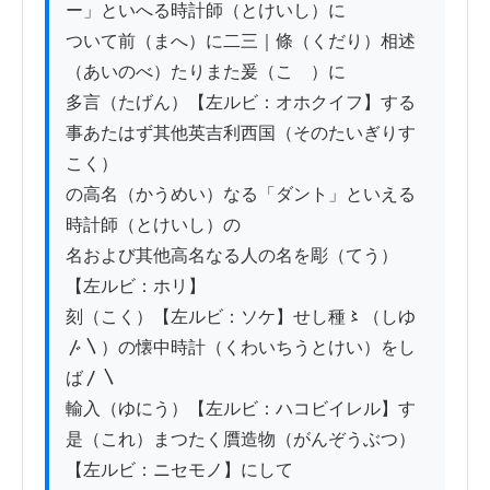
ー」といへる時計師（とけいし）に

ついて前（まへ）に二三｜條（くだり）相述
（あいのべ）たりまた爰（こゝ）に

多言（たげん）【左ルビ：オホクイフ】する
事あたはず其他英吉利西国（そのたいぎりす
こく）

の高名（かうめい）なる「ダント」といえる
時計師（とけいし）の

名および其他高名なる人の名を彫（てう）
【左ルビ：ホリ】

刻（こく）【左ルビ：ソケ】せし種〻（しゆ
〴〵）の懐中時計（くわいちうとけい）をし
ば〳〵

輸入（ゆにう）【左ルビ：ハコビイレル】す
是（これ）まつたく贋造物（がんぞうぶつ）
【左ルビ：ニセモノ】にして
