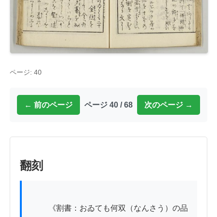
ページ: 40
← 前のページ
ページ 40 / 68
次のページ →
翻刻
          《割書：おゐても何双（なんさう）の品