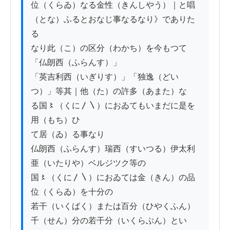
位（くらゐ）なる金性（きんしやう）｜と唱
（とな）ふるとおなじ事なるなり》でありた
る

なり此（こ）の区分（わかち）を今もつて
「仏朗西（ふらんす）」

「英吉利西（いぎりす）」「独逸（どい
つ）」等其｜他（た）の許多（あまた）な

る国〻（くに〳〵）におゐてもいまだに是を
用（もち）ひ

て居（ゐ）る事なり

仏朗西（ふらんす）瑞西（すいつる）伊太利
亜（いたりや）ベルジツク等の

国〻（くに〳〵）におゐては金（きん）の品
位（くらゐ）を十分の

若干（いくばく）または百分（ひやくふん）
千（せん）分の若干分（いくらぶん）とい
