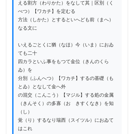
える割方（わりかた）をなして其｜区別（く
べつ）【ワカチ】を定むる

方法（しかた）とするといへども前（まへ）
なる文に

いえるごとくに猶（なほ）今（いま）におゐ
ても二十

四カラといふ事をもつて金位（きんのくら
ゐ）を

分別（ふんへつ）【ワカチ】するの基礎（も
とゐ）となして金へ外

の混交（こんこう）【マジル】する処の金属
（きんそく）の多寡（おゝきすくなき）を知
（し）

覚（り）するなり瑞西（スイツル）におゐて
はこれ
