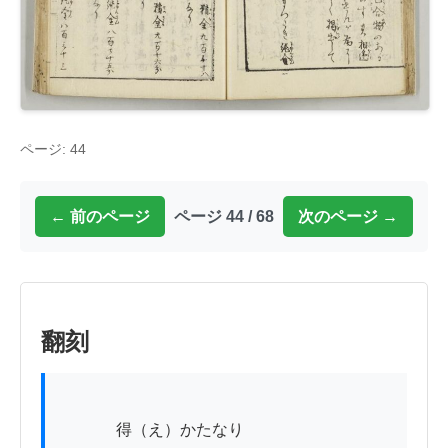
ページ: 44
← 前のページ
ページ 44 / 68
次のページ →
翻刻
          　得（え）かたなり
