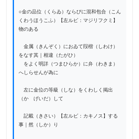
○金の品位（くらゐ）ならびに混和包合（こん
くわうほうこふ）【左ルビ：マジリフクミ】
物のある

　金属（きんぞく）におゐて叚楷（しわけ）
をなす其｜相違（たがひ）

　をよく明詳（つまひらか）に弁（わきま）
へしらせんが為に

　左に金位の等級（しな）をくわしく掲出
（かゝげいだ）して

　記載（きさい）【左ルビ：カキノス】する
事｜然（しか）り
